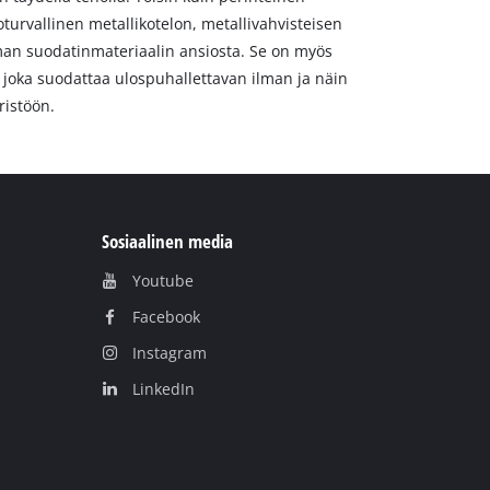
turvallinen metallikotelon, metallivahvisteisen
an suodatinmateriaalin ansiosta. Se on myös
 joka suodattaa ulospuhallettavan ilman ja näin
ristöön.
Sosiaalinen media
Youtube
Facebook
Instagram
LinkedIn