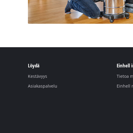
Löydä
Einhell 
Kestävyys
Tietoa m
Asiakaspalvelu
Einhell 