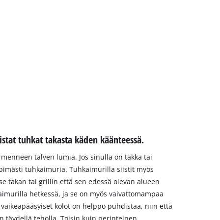
istat tuhkat takasta käden käänteessä.
 menneen talven lumia. Jos sinulla on takka tai
imästi tuhkaimuria. Tuhkaimurilla siistit myös
 itse takan tai grillin että sen edessä olevan alueen
imurilla hetkessä, ja se on myös vaivattomampaa
 vaikeapääsyiset kolot on helppo puhdistaa, niin että
täydellä teholla. Toisin kuin perinteinen