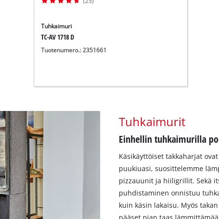
(25)
Tuhkaimuri
TC-AV 1718 D
Tuotenumero.: 2351661
Tuhkaimurit
Einhellin tuhkaimurilla po
Käsikäyttöiset takkaharjat ovat
puukiuasi, suosittelemme lämp
pizzauunit ja hiiligrillit. Sekä
puhdistaminen onnistuu tuhka
kuin käsin lakaisu. Myös takan
pääset pian taas lämmittämään 