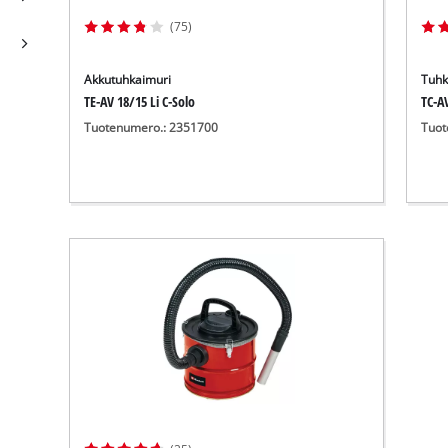
(75)
Akkutuhkaimuri
Tuhk
TE-AV 18/15 Li C-Solo
TC-A
Tuotenumero.: 2351700
Tuot