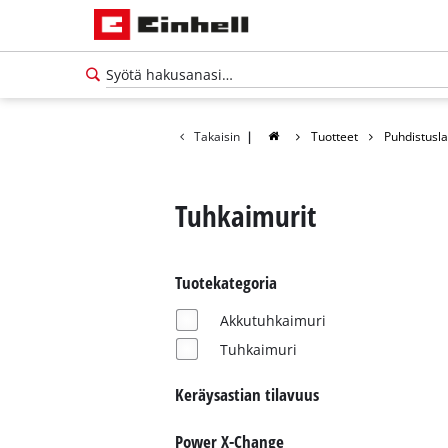
Takaisin
|
Tuotteet
Puhdistusla
Tuhkaimurit
Tuotekategoria
Akkutuhkaimuri
Tuhkaimuri
Keräysastian tilavuus
Suomi
FI
Suomi
Power X-Change