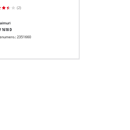
(2)
aimuri
V 1618 D
enumero.: 2351660