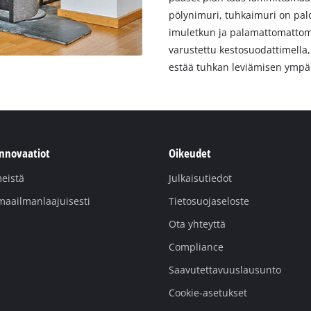
pölynimuri, tuhkaimuri on palo
imuletkun ja palamattomattom
varustettu kestosuodattimella,
estää tuhkan leviämisen ympä
innovaatiot
Oikeudet
eistä
Julkaisutiedot
maailmanlaajuisesti
Tietosuojaseloste
Ota yhteyttä
Compliance
Saavutettavuuslausunto
Cookie-asetukset