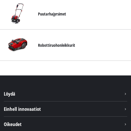
Puutarhajyrsimet
Robottiruohonleikkurit
Löydä
Kestävyys
Einhell innovaatiot
Asiakaspalvelu
Tietoa meistä
Oikeudet
Einhell maailmanlaajuisesti