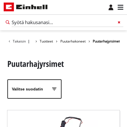
Takaisin
|
Tuotteet
Puutarhakoneet
Puutarhajyrsimet
Puutarhajyrsimet
Valitse suodatin
Suomi
FI
Suomi