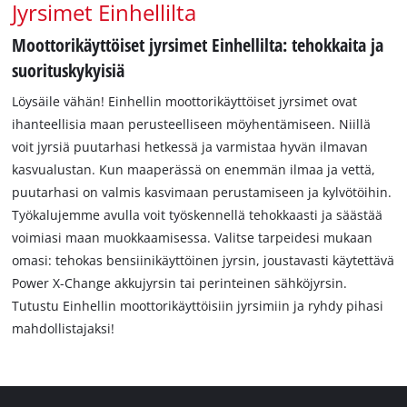
Jyrsimet Einhellilta
Moottorikäyttöiset jyrsimet Einhellilta: tehokkaita ja
suorituskykyisiä
Löysäile vähän! Einhellin moottorikäyttöiset jyrsimet ovat
ihanteellisia maan perusteelliseen möyhentämiseen. Niillä
voit jyrsiä puutarhasi hetkessä ja varmistaa hyvän ilmavan
kasvualustan. Kun maaperässä on enemmän ilmaa ja vettä,
puutarhasi on valmis kasvimaan perustamiseen ja kylvötöihin.
Työkalujemme avulla voit työskennellä tehokkaasti ja säästää
voimiasi maan muokkaamisessa. Valitse tarpeidesi mukaan
omasi: tehokas bensiinikäyttöinen jyrsin, joustavasti käytettävä
Power X-Change akkujyrsin tai perinteinen sähköjyrsin.
Tutustu Einhellin moottorikäyttöisiin jyrsimiin ja ryhdy pihasi
mahdollistajaksi!