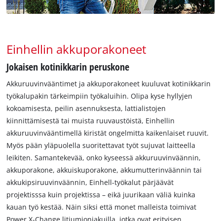
Einhellin akkuporakoneet
Jokaisen kotinikkarin peruskone
Akkuruuvinvääntimet ja akkuporakoneet kuuluvat kotinikkarin
työkalupakin tärkeimpiin työkaluihin. Olipa kyse hyllyjen
kokoamisesta, peilin asennuksesta, lattialistojen
kiinnittämisestä tai muista ruuvaustöistä, Einhellin
akkuruuvinvääntimellä kiristät ongelmitta kaikenlaiset ruuvit.
Myös pään yläpuolella suoritettavat työt sujuvat laitteella
leikiten. Samantekevää, onko kyseessä akkuruuvinväännin,
akkuporakone, akkuiskuporakone, akkumutterinväännin tai
akkukipsiruuvinväännin, Einhell-työkalut pärjäävät
projektisssa kuin projektissa – eikä juurikaan väliä kuinka
kauan työ kestää. Näin siksi että monet malleista toimivat
Power X-Change litiumioniakuilla, jotka ovat erityisen