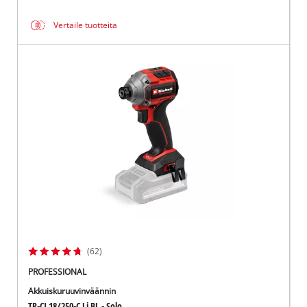
Vertaile tuotteita
(62)
PROFESSIONAL
Akkuiskuruuvinväännin
TP-CI 18/250-C Li BL - Solo