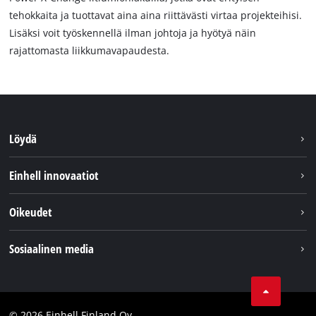
tehokkaita ja tuottavat aina aina riittävästi virtaa projekteihisi.
Lisäksi voit työskennellä ilman johtoja ja hyötyä näin
rajattomasta liikkumavapaudesta.
Löydä
Kestävyys
Einhell innovaatiot
Asiakaspalvelu
Tietoa meistä
Oikeudet
Einhell maailmanlaajuisesti
Julkaisutiedot
Sosiaalinen media
Tietosuojaseloste
Youtube
Ota yhteyttä
Facebook
Compliance
© 2026 Einhell Finland Oy