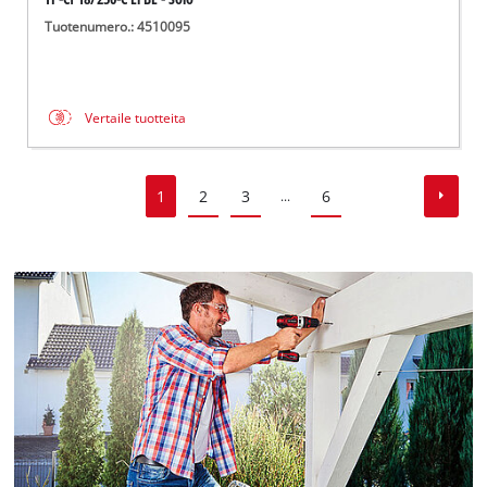
Tuotenumero.: 4510095
Vertaile tuotteita
1
2
3
6
...