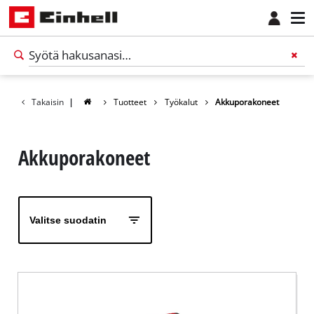
Takaisin
|
Tuotteet
Työkalut
Akkuporakoneet
Akkuporakoneet
Valitse suodatin
Suomi
FI
Suomi