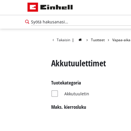
Takaisin
|
Tuotteet
Vapaa-aika
Akkutuulettimet
Tuotekategoria
Akkutuuletin
Maks. kierrosluku
Suomi
FI
Suomi