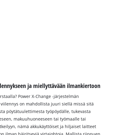
ilennykseen ja miellyttävään ilmankiertoon
erstaalla? Power X-Change -järjestelmän
viilennys on mahdollista juuri siellä missä sitä
sta pöytätuulettimesta työpöydälle, tukevasta
eeseen, makuuhuoneeseen tai työmaalle tai
eilyyn, nämä akkukäyttöiset ja hiljaiset laitteet
n ilman häiritseviä virtajohtoja. Mallista riippuen