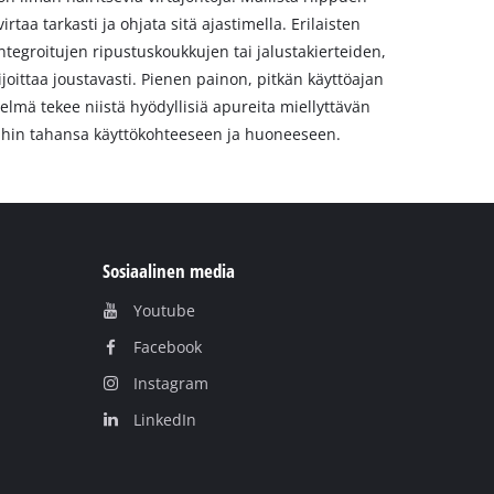
irtaa tarkasti ja ohjata sitä ajastimella. Erilaisten
ntegroitujen ripustuskoukkujen tai jalustakierteiden,
joittaa joustavasti. Pienen painon, pitkän käyttöajan
elmä tekee niistä hyödyllisiä apureita miellyttävän
ihin tahansa käyttökohteeseen ja huoneeseen.
Sosiaalinen media
Youtube
Facebook
Instagram
LinkedIn