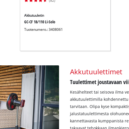
(82)
Akkutuuletin
GC-CF 18/110 Li-Solo
Tuotenumero.: 3408061
Akkutuulettimet
Tuulettimet joustavaan vi
Kesähelteet tai seisova ilma v
akkutuulettimilla kohdennettu 
tarvitaan. Olipa kyse kompakti
jalustatuulettimesta olohuon
kannettavasta kumppanista retk
takaavat tehokkaan ilmankierro