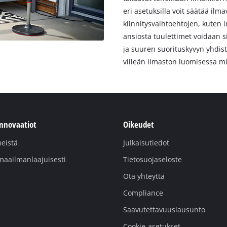
eri asetuksilla voit säätää ilmav
kiinnitysvaihtoehtojen, kuten i
ansiosta tuulettimet voidaan si
ja suuren suorituskyvyn yhdist
viileän ilmaston luomisessa m
innovaatiot
Oikeudet
eistä
Julkaisutiedot
maailmanlaajuisesti
Tietosuojaseloste
Ota yhteyttä
Compliance
Saavutettavuuslausunto
Cookie-asetukset