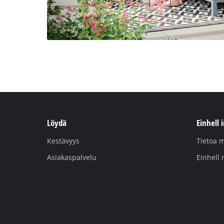
Löydä
Einhell 
Kestävyys
Tietoa m
Asiakaspalvelu
Einhell 