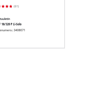
(61)
tuuletin
 18/320 P Li-Solo
enumero.: 3408071