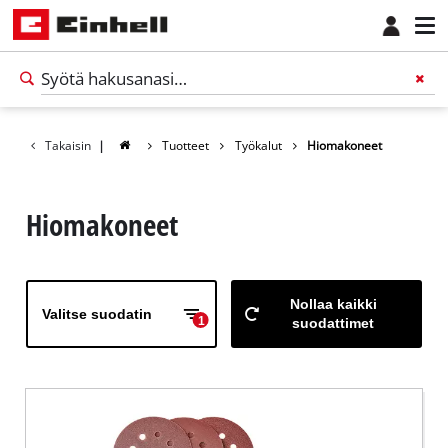
Takaisin
|
Tuotteet
Työkalut
Hiomakoneet
Hiomakoneet
Nollaa kaikki
Valitse suodatin
1
suodattimet
Suomi
FI
Suomi