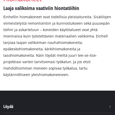
Laaja valikoima vaativiin hiontatöihin
Einhellin hiomakoneet ovat todellisia yleistaitureita. Sisätilojen
viimeistelystä remontointiin ja kunnostukseen sekä puusepän
töihin ja askarteluun – koneiden käyttöalueet ovat yhtä
moninaisia kuin työstettävien materiaalien valikoima. Einhell
tarjoaa laajan valikoiman nauhahiomakoneita,
epäkeskohiomakoneita, kärkihiomakoneita ja
tasohiomakoneita. Näin löydät meiltä juuri tee-se-itse-
projektiasi varten tarvitsemasi työkalun. Ja jos etsit
mahdollisimman moneen sopivaa työkalua, tartu
käytännölliseen yleishiomakoneeseen.
Löydä