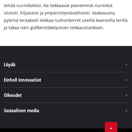
tehdä nurmikollesi. Ne leikkaavat pienemmät nurmikot
siististi, hiljaisesti ja ympäristöystävällisesti. Vaakasuora,
pyörivä teräakseli leikkaa ruohonkorret useilla kaarevilla terillä
ja takaa näin golfkenttäkelpoisen leikkaustuloksen.
Löydä
Kestävyys
Einhell innovaatiot
Asiakaspalvelu
Tietoa meistä
Oikeudet
Einhell maailmanlaajuisesti
Julkaisutiedot
Sosiaalinen media
Tietosuojaseloste
Youtube
Ota yhteyttä
Facebook