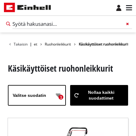
et
Puutarhakoneet
Takaisin
|
Ruohonleikkurit
Käsikäyttöiset ruohonleikkurit
Käsikäyttöiset ruohonleikkurit
Nollaa kaikki
Valitse suodatin
1
suodattimet
Suomi
FI
Suomi