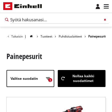
Takaisin
|
Tuotteet
Puhdistuslaitteet
Painepesurit
Painepesurit
Nollaa kaikki
Valitse suodatin
1
suodattimet
Suomi
FI
Suomi