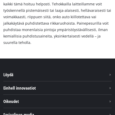
kaikki tämä hoituu helposti. Tehokkailla laitteillamme voit
työskennellä pistemäisesti tai laaja-alaisesti, hellävaraisesti tai
voimakkaasti, riippuen siitä, onko auto kiillotettava vai
jalkakäytävä puhdistettava rikkaruohoista. Painepesurilla voit
puhdistaa monenlaisia pintoja ympäristöystävällisesti, ilman
kemiallisia puhdistusaineita, yksinkertaisesti vedellä – ja
suurella teholla.
Löydä
Kestävyys
Einhell innovaatiot
Asiakaspalvelu
Tietoa meistä
Oikeudet
Einhell maailmanlaajuisesti
Julkaisutiedot
Sosiaalinen media