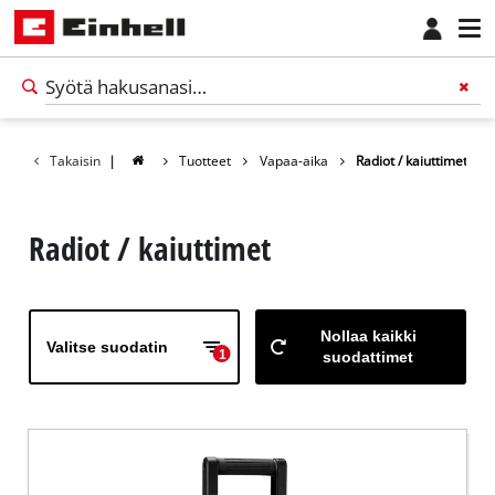
Takaisin
|
Tuotteet
Vapaa-aika
Radiot / kaiuttimet
Radiot / kaiuttimet
Nollaa kaikki
Valitse suodatin
1
suodattimet
Suomi
FI
Suomi