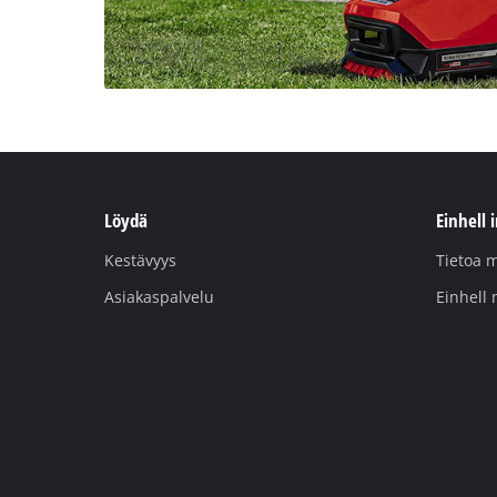
Löydä
Einhell 
Kestävyys
Tietoa m
Asiakaspalvelu
Einhell 