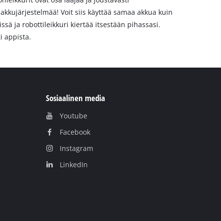
akkujärjestelmää! Voit siis käyttää samaa akkua kuin
sä ja robottileikkuri kiertää itsestään pihassasi.
i appista.
Sosiaalinen media
Youtube
Facebook
Instagram
LinkedIn