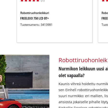
(1)
Robottiruohonleikkuri
Robo
FREELEXO 750 LCD BT+
FREE
Tuotenumero.: 3413981
Tuot
Robottiruohonleik
Nurmikon leikkuun uusi ai
olet vapaalla?
Kaunis vihreä hoidettu nurmikko
sen Einhell robottiruohonleikku
suuri nurmikko: eri mallien, l
ansiosta jokaiselle pihalle löy
Einhellin Freelexo-robottiruoho