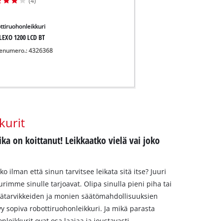
(4)
ttiruohonleikkuri
LEXO 1200 LCD BT
enumero.: 4326368
kurit
ka on koittanut! Leikkaatko vielä vai joko
 ilman että sinun tarvitsee leikata sitä itse? Juuri
rimme sinulle tarjoavat. Olipa sinulla pieni piha tai
isätarvikkeiden ja monien säätömahdollisuuksien
tyy sopiva robottiruohonleikkuri. Ja mikä parasta
nleikkurit ovat osa laajaa ja joustavasti