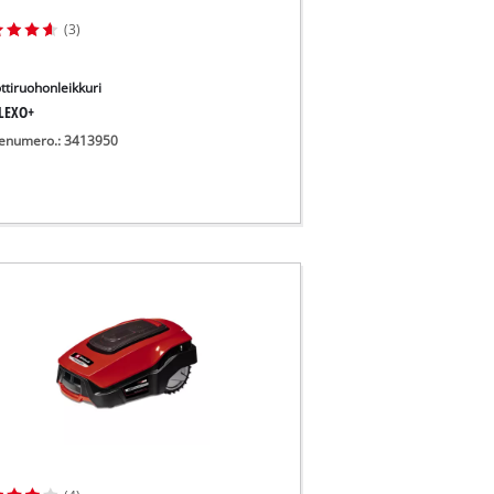
(3)
ttiruohonleikkuri
LEXO+
enumero.: 3413950