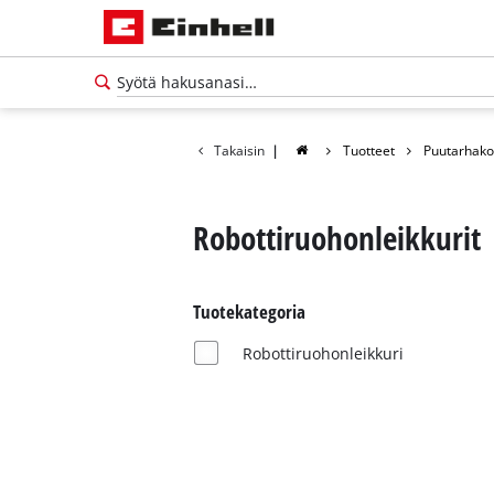
Takaisin
|
Tuotteet
Puutarhako
Robottiruohonleikkurit
Tuotekategoria
Robottiruohonleikkuri
Suomi
FI
Suomi