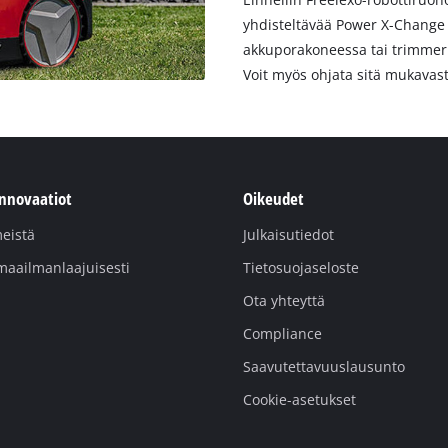
yhdisteltävää Power X-Change 
akkuporakoneessa tai trimmeris
Voit myös ohjata sitä mukavast
innovaatiot
Oikeudet
eistä
Julkaisutiedot
maailmanlaajuisesti
Tietosuojaseloste
Ota yhteyttä
Compliance
Saavutettavuuslausunto
Cookie-asetukset