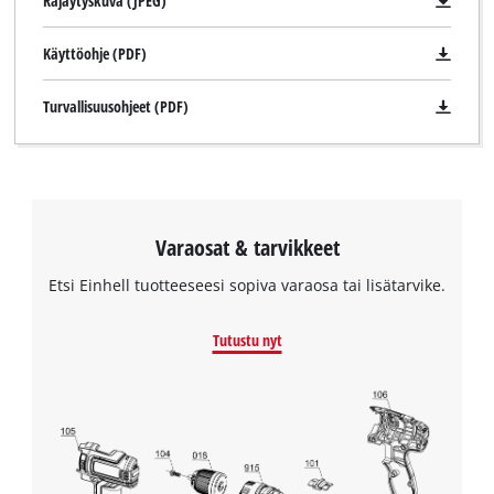
Räjäytyskuva (JPEG)
Käyttöohje (PDF)
Turvallisuusohjeet (PDF)
Tarvitsemme suostumuksesi palvelun
Varaosat & tarvikkeet
Google Maps lataamiseen!
This content is not permitted to load due
Etsi Einhell tuotteeseesi sopiva varaosa tai lisätarvike.
to trackers that are not disclosed to the
visitor. The website owner needs to setup
Tutustu nyt
the site with their CMP to add this content
to the list of technologies used.
Powered by
Usercentrics Consent
Management Platform