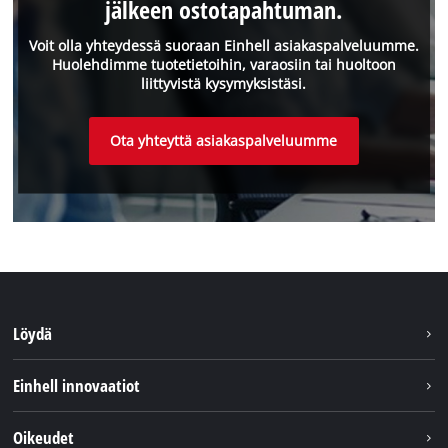
jälkeen ostotapahtuman.
Voit olla yhteydessä suoraan Einhell asiakaspalveluumme.
Huolehdimme tuotetietoihin, varaosiin tai huoltoon
liittyvistä kysymyksistäsi.
Ota yhteyttä asiakaspalveluumme
Löydä
Kestävyys
Einhell innovaatiot
Asiakaspalvelu
Tietoa meistä
Oikeudet