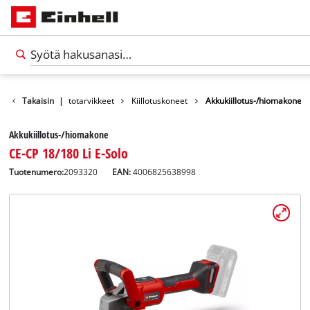
Vapaa-aika
Takaisin
Autotarvikkeet
|
Kiillotuskoneet
Akkukiillotus-/hiomakone
Akkukiillotus-/hiomakone
CE-CP 18/180 Li E-Solo
Tuotenumero:
2093320
EAN:
4006825638998
Suomi
FI
Suomi