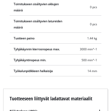
Toimitukseen sisältyvien akkujen
Akku ja laturi eivät sisälly toimitukseen. Ne ovat saatavana
0 pcs
määrä
erikseen, esimerkiksi kätevänä aloitussarjana. Optimaalisten
tulosten saavuttamiseksi suosittelemme Einhellin 2,5 Ah:n
Toimitukseen sisältyvien latureiden
akku tai suurempaa.
0 pcs
määrä
Tuotteen paino
1.44 kg
Tyhjäkäynnin kierrosnopeus max.
3000 min^-1
Tyhjäkäyntinopeus min.
500 min^-1
Työkalunpidikkeen halkaisija
14 mm
Tuotteeseen liittyvät ladattavat materiaalit