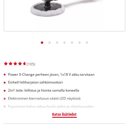
English
(105)
Power X-Change perheen jäsen, 1x18 V akku tarvitaan
Einhell hiiliharjaton sähkömoottori
2in1 laite: kiillotus ja hionta samalla koneella
Elektroninen kierrosluvun säätö LED näytöstä
Ergominen kahva takaa hyvän pidon ja ohjattavuuden
Katso lisätiedot