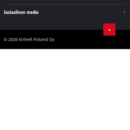
Einhell maailmanlaajuisesti
Julkaisutiedot
Sosiaalinen media
Tietosuojaseloste
Youtube
Ota yhteyttä
Facebook
Compliance
© 2026 Einhell Finland Oy
Instagram
Saavutettavuuslausunto
LinkedIn