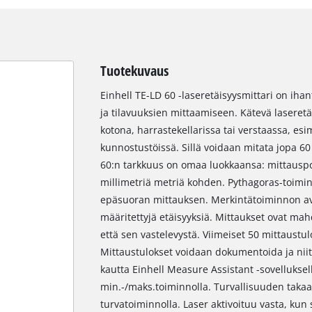
Tuotekuvaus
Einhell TE-LD 60 -laseretäisyysmittari on ihan
ja tilavuuksien mittaamiseen. Kätevä laseretä
kotona, harrastekellarissa tai verstaassa, esim
kunnostustöissä. Sillä voidaan mitata jopa 60 
60:n tarkkuus on omaa luokkaansa: mittauspo
millimetriä metriä kohden. Pythagoras-toimin
epäsuoran mittauksen. Merkintätoiminnon avu
määritettyjä etäisyyksiä. Mittaukset ovat mahd
että sen vastelevystä. Viimeiset 50 mittaustu
Mittaustulokset voidaan dokumentoida ja niitä
kautta Einhell Measure Assistant -sovelluksel
min.-/maks.toiminnolla. Turvallisuuden takaa
turvatoiminnolla. Laser aktivoituu vasta, kun 