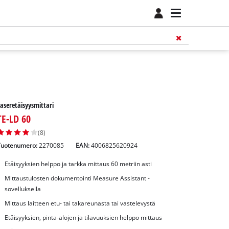
aseretäisyysmittari
TE-LD 60
(8)
Tuotenumero:
2270085
EAN:
4006825620924
Etäisyyksien helppo ja tarkka mittaus 60 metriin asti
Mittaustulosten dokumentointi Measure Assistant -
sovelluksella
Mittaus laitteen etu- tai takareunasta tai vastelevystä
Etäisyyksien, pinta-alojen ja tilavuuksien helppo mittaus