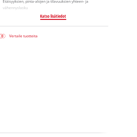
Etäisyyksien, pinta-alojen ja tilavuuksien yhteen- ja
vähennyslasku
Katso lisätiedot
Vertaile tuotteita