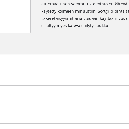
automaattinen sammutustoiminto on kätevä: se 
käytetty kolmeen minuuttiin. Softgrip-pinta ta
Laseretäisyysmittaria voidaan käyttää myös d
sisältyy myös kätevä säilytyslaukku.
Tarvitsemme suostumuksesi palvelun
Google Maps lataamiseen!
This content is not permitted to load due
to trackers that are not disclosed to the
visitor. The website owner needs to setup