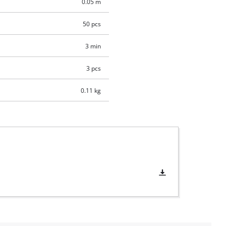
0.05 m
50 pcs
3 min
3 pcs
0.11 kg