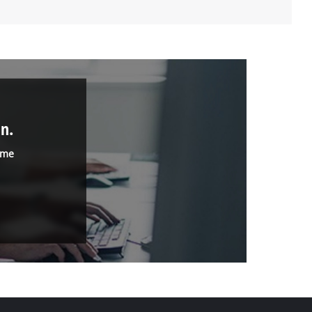
n.
mme