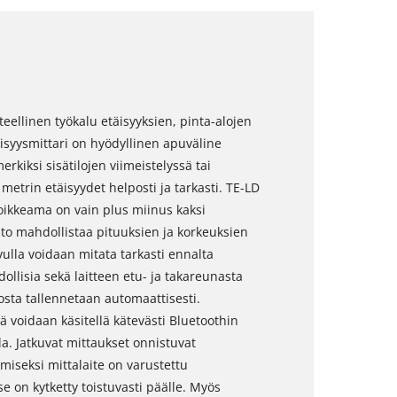
teellinen työkalu etäisyyksien, pinta-alojen
isyysmittari on hyödyllinen apuväline
erkiksi sisätilojen viimeistelyssä tai
metrin etäisyydet helposti ja tarkasti. TE-LD
ikkeama on vain plus miinus kaksi
to mahdollistaa pituuksien ja korkeuksien
lla voidaan mitata tarkasti ennalta
ollisia sekä laitteen etu- ja takareunasta
losta tallennetaan automaattisesti.
 voidaan käsitellä kätevästi Bluetoothin
la. Jatkuvat mittaukset onnistuvat
miseksi mittalaite on varustettu
se on kytketty toistuvasti päälle. Myös