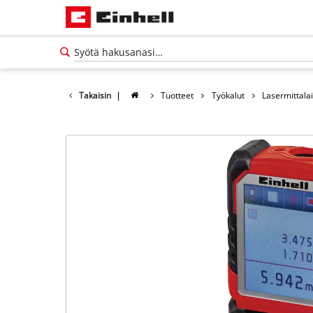
Takaisin
|
Tuotteet
Työkalut
Lasermittalai
Suomi
FI
Suomi