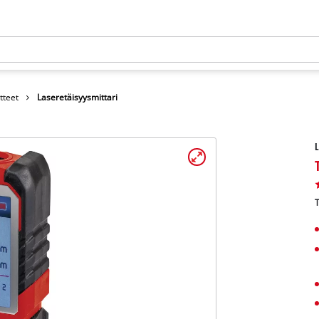
tteet
Laseretäisyysmittari
L