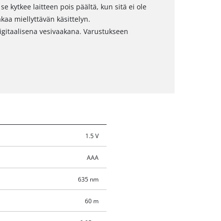
kytkee laitteen pois päältä, kun sitä ei ole
kaa miellyttävän käsittelyn.
igitaalisena vesivaakana. Varustukseen
1.5 V
AAA
635 nm
60 m