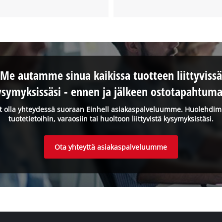
Me autamme sinua kaikissa tuotteen liittyvissä
ysymyksissäsi - ennen ja jälkeen ostotapahtuma
it olla yhteydessä suoraan Einhell asiakaspalveluumme. Huolehdi
tuotetietoihin, varaosiin tai huoltoon liittyvistä kysymyksistäsi.
Ota yhteyttä asiakaspalveluumme