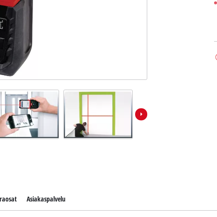
raosat
Asiakaspalvelu