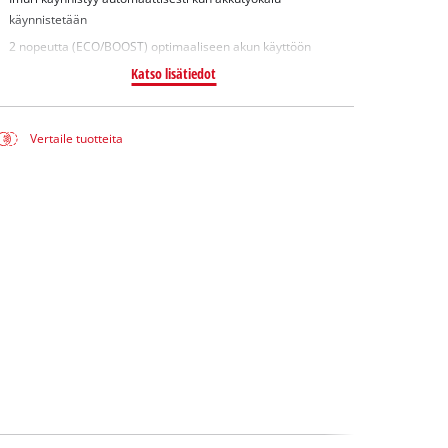
käynnistetään
2 nopeutta (ECO/BOOST) optimaaliseen akun käyttöön
Katso lisätiedot
Vertaile tuotteita