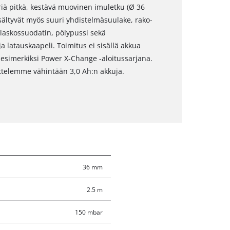
iä pitkä, kestävä muovinen imuletku (Ø 36
sältyvät myös suuri yhdistelmäsuulake, rako-
laskossuodatin, pölypussi sekä
ja latauskaapeli. Toimitus ei sisällä akkua
 esimerkiksi Power X-Change -aloitussarjana.
ttelemme vähintään 3,0 Ah:n akkuja.
36 mm
2.5 m
150 mbar