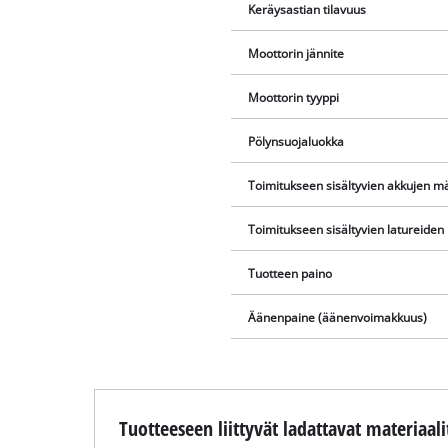
Keräysastian tilavuus
Moottorin jännite
Moottorin tyyppi
Pölynsuojaluokka
Toimitukseen sisältyvien akkujen m
Toimitukseen sisältyvien latureide
Tuotteen paino
Äänenpaine (äänenvoimakkuus)
Tuotteeseen liittyvät ladattavat materiaali