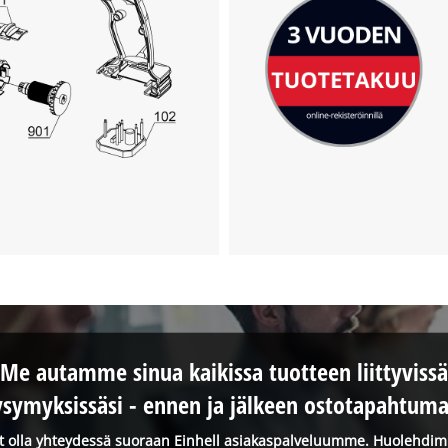
Me autamme sinua kaikissa tuotteen liittyvissä
ysymyksissäsi - ennen ja jälkeen ostotapahtuma
it olla yhteydessä suoraan Einhell asiakaspalveluumme. Huolehdi