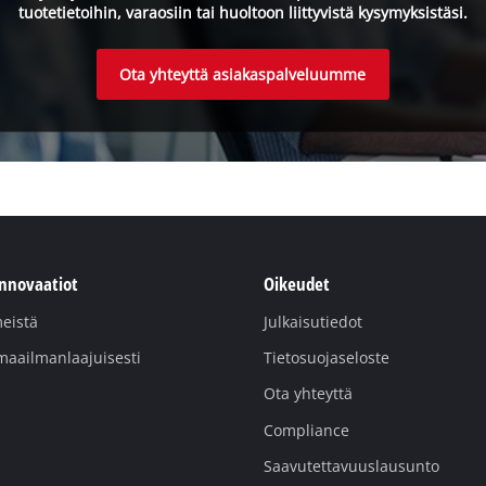
tuotetietoihin, varaosiin tai huoltoon liittyvistä kysymyksistäsi.
Ota yhteyttä asiakaspalveluumme
innovaatiot
Oikeudet
eistä
Julkaisutiedot
maailmanlaajuisesti
Tietosuojaseloste
Ota yhteyttä
Compliance
Saavutettavuuslausunto