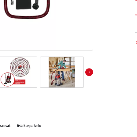
raosat
Asiakaspalvelu