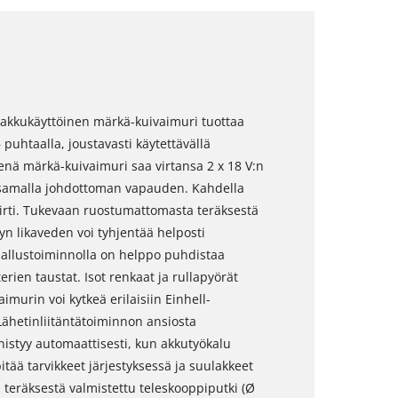
 -akkukäyttöinen märkä-kuivaimuri tuottaa
uhtaalla, joustavasti käytettävällä
nä märkä-kuivaimuri saa virtansa 2 x 18 V:n
 samalla johdottoman vapauden. Kahdella
irti. Tukevaan ruostumattomasta teräksestä
yn likaveden voi tyhjentää helposti
hallustoiminnolla on helppo puhdistaa
erien taustat. Isot renkaat ja rullapyörät
murin voi kytkeä erilaisiin Einhell-
. Lähetinliitäntätoiminnon ansiosta
nistyy automaattisesti, kun akkutyökalu
tää tarvikkeet järjestyksessä ja suulakkeet
 teräksestä valmistettu teleskooppiputki (Ø