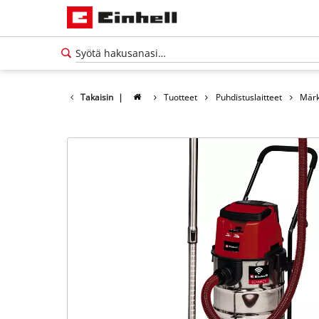
Takaisin
|
Tuotteet
Puhdistuslaitteet
Märk
Suomi
FI
Suomi