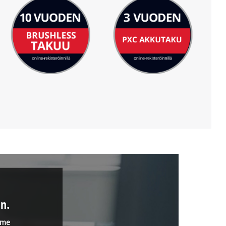
n.
mme