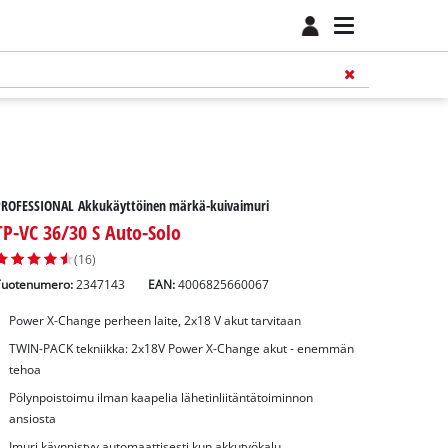
PROFESSIONAL Akkukäyttöinen märkä-kuivaimuri
TP-VC 36/30 S Auto-Solo
(16)
Tuotenumero:
2347143
EAN:
4006825660067
Power X-Change perheen laite, 2x18 V akut tarvitaan
TWIN-PACK tekniikka: 2x18V Power X-Change akut - enemmän
tehoa
Pölynpoistoimu ilman kaapelia lähetinliitäntätoiminnon
ansiosta
Imuri käynnistyy automaattisesti kun akkutyökalu