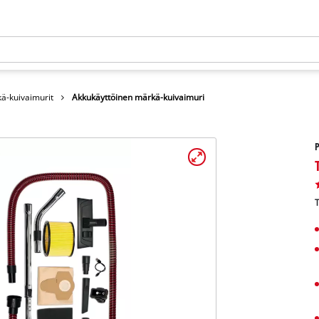
ä-kuivaimurit
Akkukäyttöinen märkä-kuivaimuri