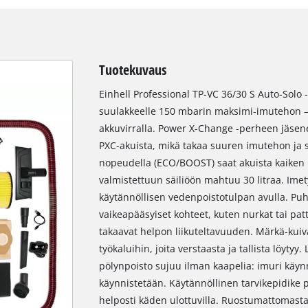
Tuotekuvaus
Einhell Professional TP-VC 36/30 S Auto-Solo
suulakkeelle 150 mbarin maksimi-imutehon – p
akkuvirralla. Power X-Change -perheen jäsene
PXC-akuista, mikä takaa suuren imutehon ja
nopeudella (ECO/BOOST) saat akuista kaiken 
valmistettuun säiliöön mahtuu 30 litraa. Imet
käytännöllisen vedenpoistotulpan avulla. Pu
vaikeapääsyiset kohteet, kuten nurkat tai patt
takaavat helpon liikuteltavuuden. Märkä-kuivai
työkaluihin, joita verstaasta ja tallista löytyy
pölynpoisto sujuu ilman kaapelia: imuri käyn
käynnistetään. Käytännöllinen tarvikepidike pi
helposti käden ulottuvilla. Ruostumattomasta