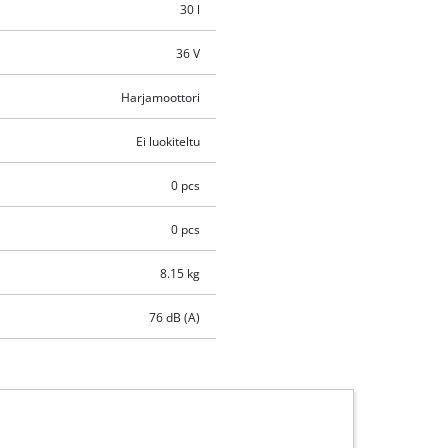
30 l
36 V
Harjamoottori
Ei luokiteltu
0 pcs
0 pcs
8.15 kg
76 dB (A)