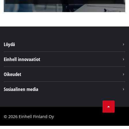
Löydä
Kestävyys
Einhell innovaatiot
Asiakaspalvelu
Tietoa meistä
Oikeudet
Einhell maailmanlaajuisesti
Julkaisutiedot
Sosiaalinen media
Tietosuojaseloste
Youtube
Ota yhteyttä
Facebook
Compliance
© 2026 Einhell Finland Oy
Instagram
Saavutettavuuslausunto
LinkedIn