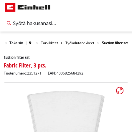
Takaisin
|
Tarvikkeet
Työkalutarvikkeet
Suction filter set
Suction filter set
Fabric Filter, 3 pcs.
Tuotenumero:
2351271
EAN:
4006825684292
Suomi
FI
Suomi