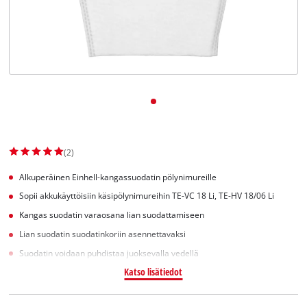
English
(2)
Alkuperäinen Einhell-kangassuodatin pölynimureille
Sopii akkukäyttöisiin käsipölynimureihin TE-VC 18 Li, TE-HV 18/06 Li
Kangas suodatin varaosana lian suodattamiseen
Lian suodatin suodatinkoriin asennettavaksi
Suodatin voidaan puhdistaa juoksevalla vedellä
Katso lisätiedot