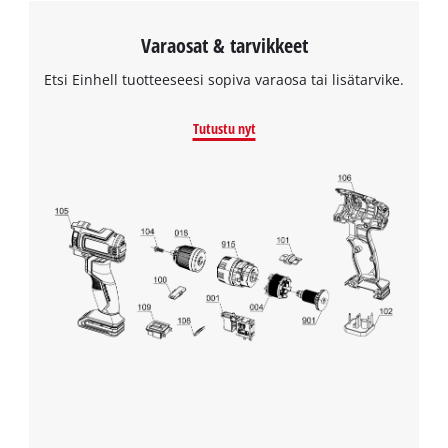
Varaosat & tarvikkeet
Etsi Einhell tuotteeseesi sopiva varaosa tai lisätarvike.
Tutustu nyt
Tarvitsemme suostumuksesi palvelun
Google Maps lataamiseen!
This content is not permitted to load due
to trackers that are not disclosed to the
visitor. The website owner needs to setup
the site with their CMP to add this content
to the list of technologies used.
Powered by
Usercentrics Consent