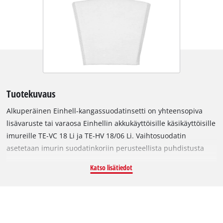
Tuotekuvaus
Alkuperäinen Einhell-kangassuodatinsetti on yhteensopiva
lisävaruste tai varaosa Einhellin akkukäyttöisille käsikäyttöisille
imureille TE-VC 18 Li ja TE-HV 18/06 Li. Vaihtosuodatin
asetetaan imurin suodatinkoriin perusteellista puhdistusta
varten. Likasuodatin voidaan puhdistaa juoksevan veden alla.
Katso lisätiedot
Kangassuodattimen säännöllinen vaihto ja puhdistus
parantaa imurin imutehoa ja pidentää sen käyttöikää. Setti
sisältää 5 sahanterää.