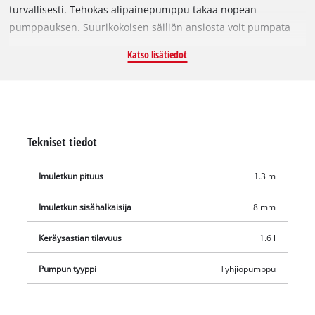
turvallisesti. Tehokas alipainepumppu takaa nopean
pumppauksen. Suurikokoisen säiliön ansiosta voit pumpata
suurempia määriä bensiiniä ja öljyä ilman, että sinun on
Katso lisätiedot
tyhjennettävä säiliö välillä. Bensiinin ja öljyn poistopumpussa
on pitkä imuletku, joka ulottuu pohjalle myös syvemmissä
säiliöissä. Suljin estää letkussa olevien nesteiden
ulosvuotamisen ja mahdollistaa siten siistin työskentelyn.
Tekniset tiedot
Imuletkun pituus
1.3 m
Imuletkun sisähalkaisija
8 mm
Keräysastian tilavuus
1.6 l
Pumpun tyyppi
Tyhjiöpumppu