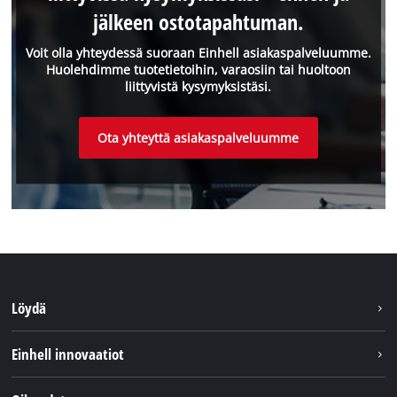
jälkeen ostotapahtuman.
Voit olla yhteydessä suoraan Einhell asiakaspalveluumme.
Huolehdimme tuotetietoihin, varaosiin tai huoltoon
liittyvistä kysymyksistäsi.
Ota yhteyttä asiakaspalveluumme
Löydä
Kestävyys
Einhell innovaatiot
Asiakaspalvelu
Tietoa meistä