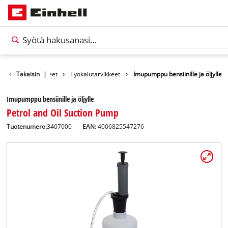
Takaisin
Tarvikkeet
|
Työkalutarvikkeet
Imupumppu bensiinille ja öljylle
Imupumppu bensiinille ja öljylle
Petrol and Oil Suction Pump
Tuotenumero:
3407000
EAN:
4006825547276
Suomi
FI
Suomi