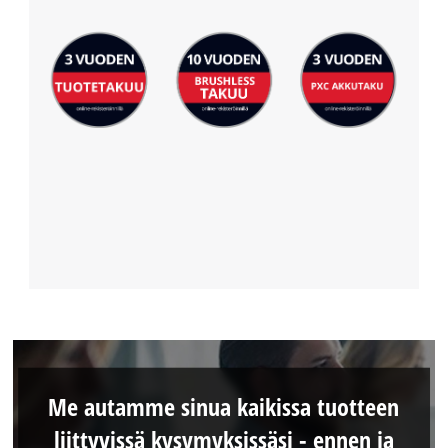
Me autamme sinua kaikissa tuotteen
liittyvissä kysymyksissäsi - ennen ja