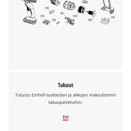
to trackers that are not disclosed to the
visitor. The website owner needs to setup
the site with their CMP to add this content
to the list of technologies used.
Powered by
Usercentrics Consent
Management Platform
Takuut
Tutustu Einhell-tuotteiden ja akkujen maksuttomiin
takuupalveluihin.
Etsi