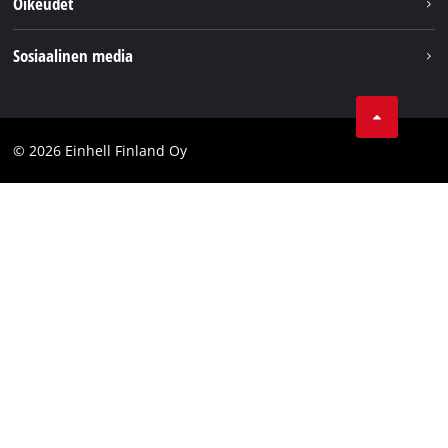
Oikeudet
Einhell maailmanlaajuisesti
Julkaisutiedot
Sosiaalinen media
Tietosuojaseloste
Youtube
Ota yhteyttä
Facebook
Compliance
© 2026 Einhell Finland Oy
Instagram
Saavutettavuuslausunto
LinkedIn