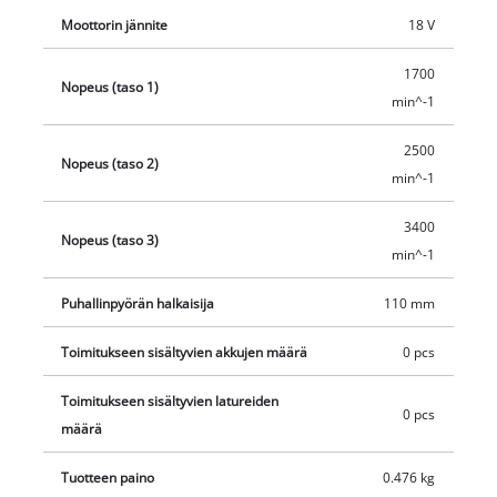
voidaan näin tuottaa 15 km/h tuulennopeus. Einhell GC-CF
Moottorin jännite
18 V
18/110 Li-Solo akkutuuletin toimitetaan ilman akkua ja laturia.
1700
Ne ovat saatavilla erikseen.
Nopeus (taso 1)
min^-1
2500
Nopeus (taso 2)
min^-1
3400
Nopeus (taso 3)
min^-1
Puhallinpyörän halkaisija
110 mm
Toimitukseen sisältyvien akkujen määrä
0 pcs
Toimitukseen sisältyvien latureiden
0 pcs
määrä
Tuotteen paino
0.476 kg