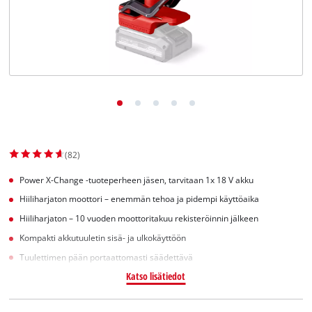
English
(82)
Power X-Change -tuoteperheen jäsen, tarvitaan 1x 18 V akku
Hiiliharjaton moottori – enemmän tehoa ja pidempi käyttöaika
Hiiliharjaton – 10 vuoden moottoritakuu rekisteröinnin jälkeen
Kompakti akkutuuletin sisä- ja ulkokäyttöön
Tuulettimen pään portaattomasti säädettävä
Katso lisätiedot