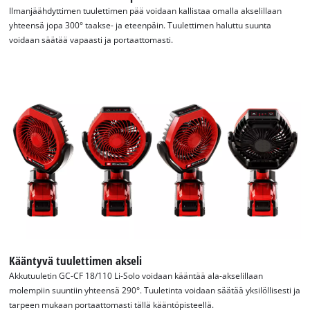
Ilmanjäähdyttimen tuulettimen pää voidaan kallistaa omalla akselillaan
yhteensä jopa 300° taakse- ja eteenpäin. Tuulettimen haluttu suunta
voidaan säätää vapaasti ja portaattomasti.
Kääntyvä tuulettimen akseli
Akkutuuletin GC-CF 18/110 Li-Solo voidaan kääntää ala-akselillaan
molempiin suuntiin yhteensä 290°. Tuuletinta voidaan säätää yksilöllisesti ja
tarpeen mukaan portaattomasti tällä kääntöpisteellä.