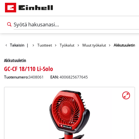
Takaisin
|
Tuotteet
Työkalut
Muut työkalut
Akkutuuletin
Akkutuuletin
GC-CF 18/110 Li-Solo
Tuotenumero:
3408061
EAN:
4006825677645
Suomi
FI
Suomi