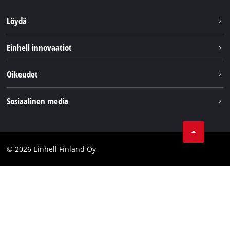
Löydä
Kestävyys
Einhell innovaatiot
Asiakaspalvelu
Tietoa meistä
Oikeudet
Einhell maailmanlaajuisesti
Julkaisutiedot
Sosiaalinen media
Tietosuojaseloste
Youtube
Ota yhteyttä
Facebook
Compliance
© 2026 Einhell Finland Oy
Instagram
Saavutettavuuslausunto
LinkedIn