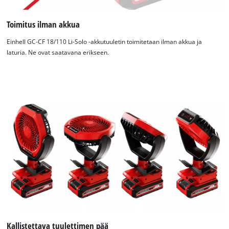
Toimitus ilman akkua
Einhell GC-CF 18/110 Li-Solo -akkutuuletin toimitetaan ilman akkua ja
laturia. Ne ovat saatavana erikseen.
Tarvitsemme suostumuksesi palvelun
Google Maps lataamiseen!
This content is not permitted to load due
to trackers that are not disclosed to the
visitor. The website owner needs to setup
the site with their CMP to add this content
to the list of technologies used.
Powered by
Usercentrics Consent
Management Platform
Kallistettava tuulettimen pää