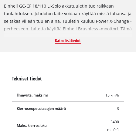
Einhell GC-CF 18/110 Li-Solo akkutuuletin tuo raikkaan
tuulahduksen. Johdoton laite voidaan käyttää missä tahansa ja
se takaa viileän tuulen aina. Tuuletin kuuluu Power X-Change -
perheeseen. Laitetta käyttää Einhell Brushless -moottori. Tämä
hiiliharjaton moottori tarjoaa enemmän tehoa ja pidemmän
Katso lisätiedot
käyttöajan kuin perinteiset hiiliharjamoottorit. Kun rekisteröit
tuotteen verkossa, hiiliharjattomalla moottorilla on 10 vuoden
takuu. Akkutuuletin on kompakti ja siirrettävä ja sopii siksi
sekä ulko- että sisäkäyttöön. Kumipinnoitetun kiinnitysklipsin
ansiosta tuuletin voidaan kiinnittää pöytiin, putkiin,
Tekniset tiedot
ikkunalautoihin jne. liukumattomasti ja tukevasti. Lukuisten
kiinnitysmahdollisuuksien ansiosta käyttö on yleiskäyttöistä –
Ilmavirta, maksimi
15 km/h
olipa kyse patiosta, terassista tai parvekkeesta, työhuoneesta
tai keittiöstä tai verstaasta. Lisäksi tuuletinta voidaan liikuttaa
Kierrosnopeustasojen määrä
3
kahdella akselilla: ala-akselilla akkutuulettimen voi kääntää
molempiin suuntiin yhteensä 290°, ja tuuletinpäässä sitä
3400
Maks. kierrosluku
voidaan kallistaa jopa 300°. Säädöt ovat portaattomia.
min^-1
Ilmavirran säätöön on kolme tasoa. Ø 110 mm tuuletinpyörällä