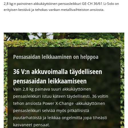
2,8 kg:n painoinen akkukäyttöinen pensasleikkuri GE-CH 36/61 Li-Solo on
erityisen kestävä ja tehokas vankan metallivaihteiston ansiosta.
Pensasaidan leikkaaminen on helppoa
36 V:n akkuvoimalla täydelliseen
pensasaidan leikkaamiseen
Vain 2,8 kg painava suuri akkukäyttöinen
pensasleikkuri istuu käteen täydellisesti. 36 voltin
tehon ansiosta Power X-Change -akkukäyttöinen
pensasleikkuri selviää myös pitkällisistä
puutarhatöistä ja leikkaa ongelmitta jopa tiheästi
kasvaneet pensaat.