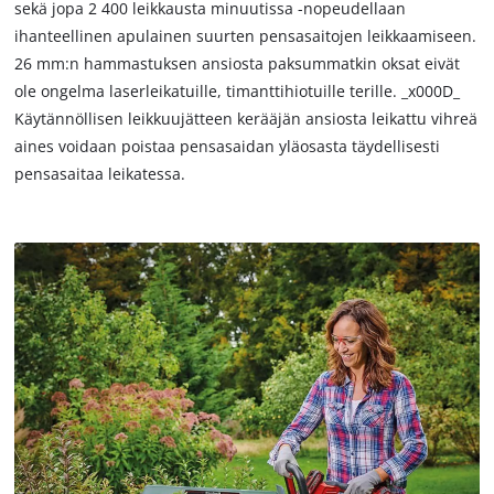
sekä jopa 2 400 leikkausta minuutissa -nopeudellaan
ihanteellinen apulainen suurten pensasaitojen leikkaamiseen.
26 mm:n hammastuksen ansiosta paksummatkin oksat eivät
ole ongelma laserleikatuille, timanttihiotuille terille. _x000D_
Käytännöllisen leikkuujätteen kerääjän ansiosta leikattu vihreä
aines voidaan poistaa pensasaidan yläosasta täydellisesti
pensasaitaa leikatessa.