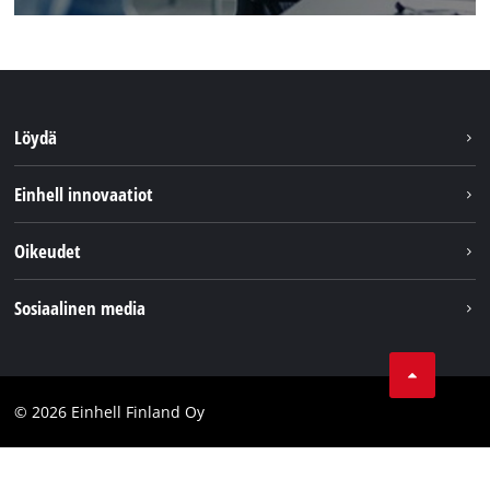
Löydä
Kestävyys
Einhell innovaatiot
Asiakaspalvelu
Tietoa meistä
Oikeudet
Einhell maailmanlaajuisesti
Julkaisutiedot
Sosiaalinen media
Tietosuojaseloste
Youtube
Ota yhteyttä
Facebook
Compliance
© 2026 Einhell Finland Oy
Instagram
Saavutettavuuslausunto
LinkedIn