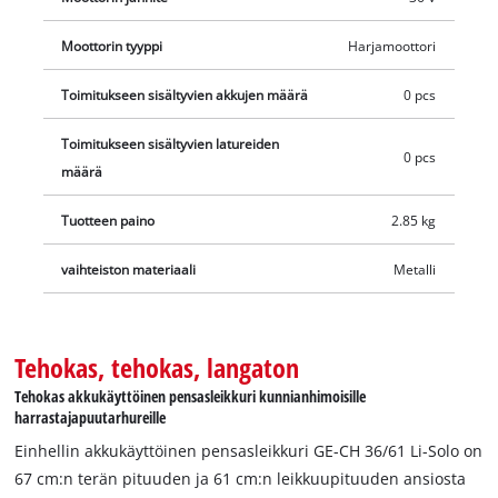
ovat saatavilla erikseen, esimerkiksi käytännöllisenä
Moottorin tyyppi
Harjamoottori
aloitussettinä.
Toimitukseen sisältyvien akkujen määrä
0 pcs
Toimitukseen sisältyvien latureiden
0 pcs
määrä
Tuotteen paino
2.85 kg
vaihteiston materiaali
Metalli
Tehokas, tehokas, langaton
Tehokas akkukäyttöinen pensasleikkuri kunnianhimoisille
harrastajapuutarhureille
Einhellin akkukäyttöinen pensasleikkuri GE-CH 36/61 Li-Solo on
67 cm:n terän pituuden ja 61 cm:n leikkuupituuden ansiosta