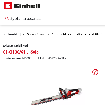
hakoneet
Takaisin
Garden Shears / Saws
|
Pensasleikkurit
Akkupensasleikkuri
Akkupensasleikkuri
GE-CH 36/61 Li-Solo
Tuotenumero:
3410965
EAN:
4006825662382
Suomi
FI
Suomi