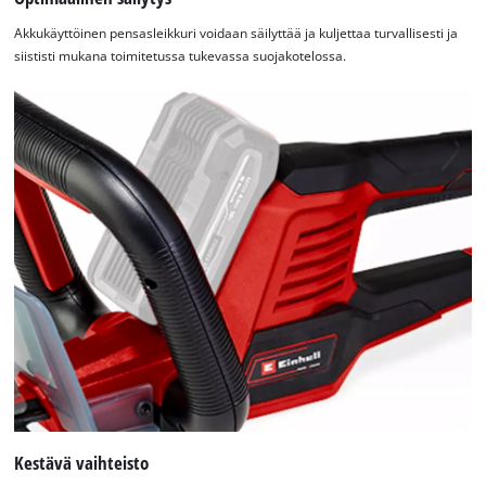
Akkukäyttöinen pensasleikkuri voidaan säilyttää ja kuljettaa turvallisesti ja
siististi mukana toimitetussa tukevassa suojakotelossa.
Tarvitsemme suostumuksesi palvelun
Google Maps lataamiseen!
This content is not permitted to load due
to trackers that are not disclosed to the
visitor. The website owner needs to setup
the site with their CMP to add this content
to the list of technologies used.
Powered by
Usercentrics Consent
Management Platform
Kestävä vaihteisto