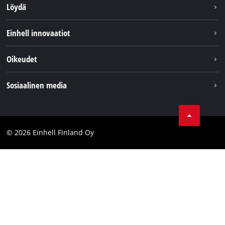
Löydä
Kestävyys
Einhell innovaatiot
Asiakaspalvelu
Tietoa meistä
Oikeudet
Einhell maailmanlaajuisesti
Julkaisutiedot
Sosiaalinen media
Tietosuojaseloste
Youtube
Ota yhteyttä
Facebook
Compliance
© 2026 Einhell Finland Oy
Instagram
Saavutettavuuslausunto
LinkedIn