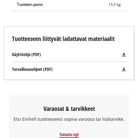
Tuotteen paino
15.5 kg
Tuotteeseen liittyvät ladattavat materiaalit
Käyttöohje (PDF)
Turvallisuusohjeet (PDF)
Tarvitsemme suostumuksesi palvelun
Google Maps lataamiseen!
This content is not permitted to load due
Varaosat & tarvikkeet
to trackers that are not disclosed to the
visitor. The website owner needs to setup
Etsi Einhell tuotteeseesi sopiva varaosa tai lisätarvike.
the site with their CMP to add this content
to the list of technologies used.
Tutustu nyt