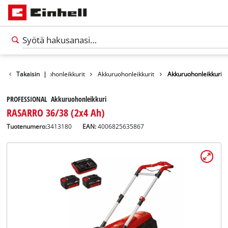
rhakoneet
Takaisin
Ruohonleikkurit
|
Akkuruohonleikkurit
Akkuruohonleikkuri
PROFESSIONAL Akkuruohonleikkuri
RASARRO 36/38 (2x4 Ah)
Tuotenumero:
3413180
EAN:
4006825635867
Suomi
FI
Suomi