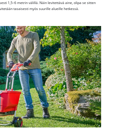
sti 1,5–6 metrin välillä. Näin levitettävä aine, olipa se sitten
evitetään tasaisesti myös suurille alueille hetkessä.