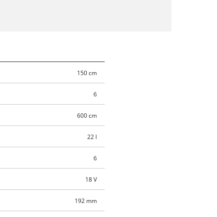
150 cm
6
600 cm
22 l
6
18 V
192 mm