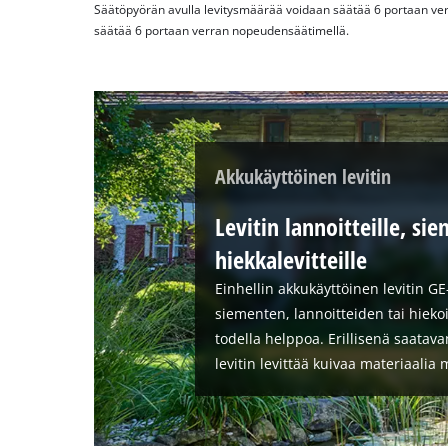
Säätöpyörän avulla levitysmäärää voidaan säätää 6 portaan verr
säätää 6 portaan verran nopeudensäätimellä.
Akkukäyttöinen levitin
Levitin lannoitteille, sie
hiekkalevitteille
Einhellin akkukäyttöinen levitin GE
siementen, lannoitteiden tai hieko
todella helppoa. Erillisenä saatav
levitin levittää kuivaa materiaalia 