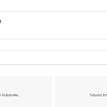
t
 lisätarvike.
Tutustu Ei