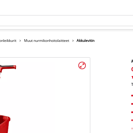
nleikkurit
Muut nurmikonhoitolaitteet
Akkulevitin
A