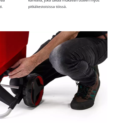
ävää
kahvalla, joka takaa mukavan otteen myös
i.
pitkäkestoisissa töissä.