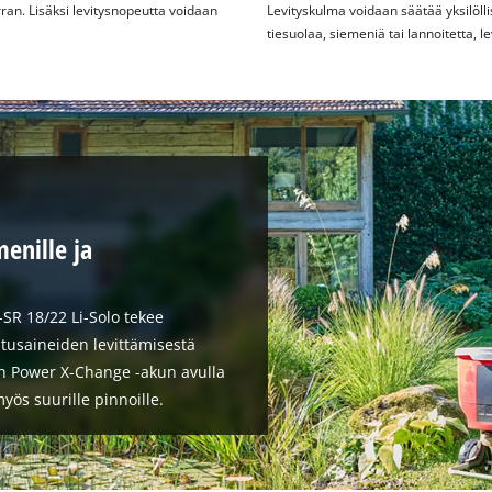
an. Lisäksi levitysnopeutta voidaan
Levityskulma voidaan säätää yksilöllise
tiesuolaa, siemeniä tai lannoitetta, l
menille ja
-SR 18/22 Li-Solo tekee
itusaineiden levittämisestä
an Power X-Change -akun avulla
myös suurille pinnoille.