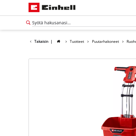
Takaisin
|
Tuotteet
Puutarhakoneet
Ruoho
Suomi
FI
Suomi