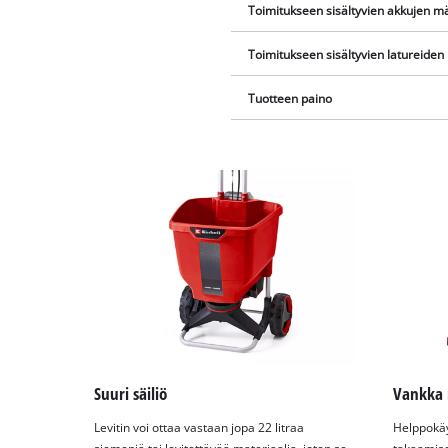
Toimitukseen sisältyvien akkujen m
Toimitukseen sisältyvien latureide
Tuotteen paino
Suuri säiliö
Vankka 
Levitin voi ottaa vastaan jopa 22 litraa
Helppokä