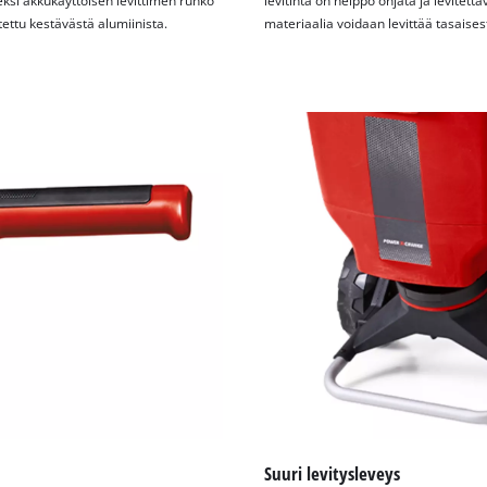
ksi akkukäyttöisen levittimen runko
levitintä on helppo ohjata ja levitett
visitor. The website owner needs to setup
ettu kestävästä alumiinista.
materiaalia voidaan levittää tasaisest
the site with their CMP to add this content
to the list of technologies used.
Powered by
Usercentrics Consent
Management Platform
Suuri levitysleveys