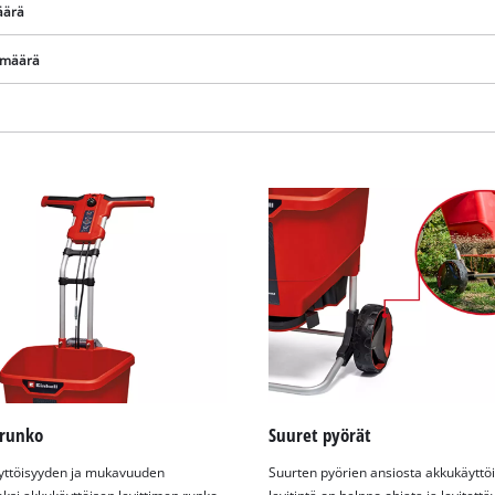
äärä
n määrä
Tarvitsemme suostumuksesi palvelun
Google Maps lataamiseen!
runko
Suuret pyörät
This content is not permitted to load due
yttöisyyden ja mukavuuden
Suurten pyörien ansiosta akkukäyttöi
to trackers that are not disclosed to the