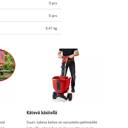
0 pcs
0 pcs
6.41 kg
Kätevä käsitellä
stä
Suuri, tukeva kahva on varustettu pehmeällä