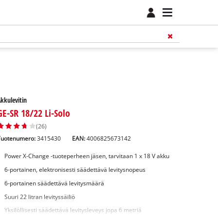
kkulevitin
GE-SR 18/22 Li-Solo
(26)
Tuotenumero:
3415430
EAN:
4006825673142
Power X-Change -tuoteperheen jäsen, tarvitaan 1 x 18 V akku
6-portainen, elektronisesti säädettävä levitysnopeus
6-portainen säädettävä levitysmäärä
Suuri 22 litran levityssäiliö
Yksilöllisesti säädettävä levitysleveys jopa 6 metriä