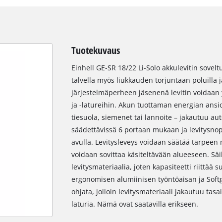
Tuotekuvaus
Einhell GE-SR 18/22 Li-Solo akkulevitin sove
talvella myös liukkauden torjuntaan poluilla j
järjestelmäperheen jäsenenä levitin voidaan 
ja -latureihin. Akun tuottaman energian ansio
tiesuola, siemenet tai lannoite – jakautuu a
säädettävissä 6 portaan mukaan ja levitysn
avulla. Levitysleveys voidaan säätää tarpeen m
voidaan sovittaa käsiteltävään alueeseen. Säi
levitysmateriaalia, joten kapasiteetti riittää 
ergonomisen alumiinisen työntöaisan ja Softg
ohjata, jolloin levitysmateriaali jakautuu tasa
laturia. Nämä ovat saatavilla erikseen.