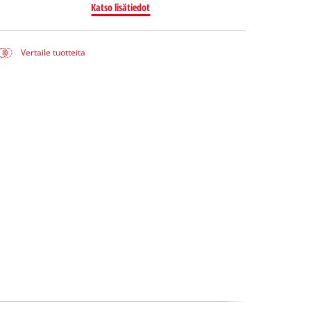
Katso lisätiedot
Vertaile tuotteita