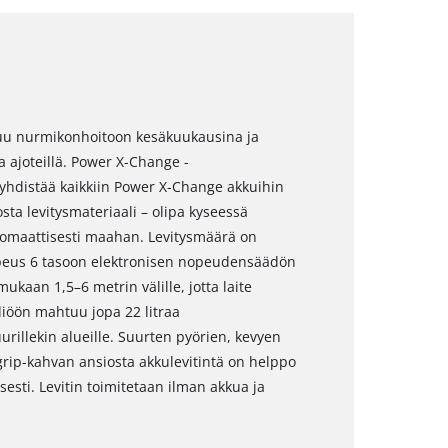
ltuu nurmikonhoitoon kesäkuukausina ja
a ajoteillä. Power X-Change -
yhdistää kaikkiin Power X-Change akkuihin
sta levitysmateriaali – olipa kyseessä
utomaattisesti maahan. Levitysmäärä on
opeus 6 tasoon elektronisen nopeudensäädön
ukaan 1,5–6 metrin välille, jotta laite
liöön mahtuu jopa 22 litraa
suurillekin alueille. Suurten pyörien, kevyen
rip-kahvan ansiosta akkulevitintä on helppo
isesti. Levitin toimitetaan ilman akkua ja