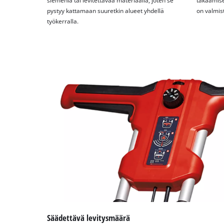
siemeniä tai levitettävää materiaalia, joten se
takaamise
pystyy kattamaan suuretkin alueet yhdellä
on valmist
työkerralla.
Säädettävä levitysmäärä