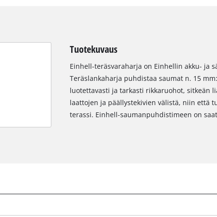
Tuotekuvaus
Einhell-teräsvaraharja on Einhellin akku- ja
Teräslankaharja puhdistaa saumat n. 15 mm:
luotettavasti ja tarkasti rikkaruohot, sitkeän
laattojen ja päällystekivien välistä, niin että 
terassi. Einhell-saumanpuhdistimeen on saat
Tarvitsemme suostumuksesi palvelun
Google Maps lataamiseen!