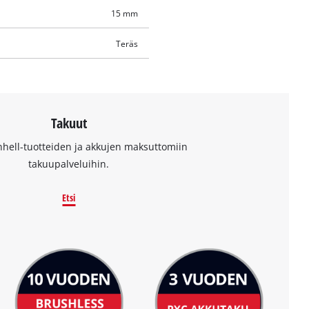
15 mm
Teräs
Takuut
nhell-tuotteiden ja akkujen maksuttomiin
takuupalveluihin.
Etsi