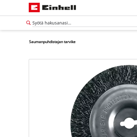
Saumanpuhdistajan tarvike
Suomi
FI
Suomi