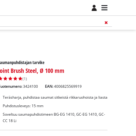
Saumanpuhdistajan tarvike
Joint Brush Steel, Ø 100 mm
(1)
Tuotenumero:
3424100
EAN:
4006825569919
Teräsharja, puhdistaa saumat sitkeistä rikkaruohoista ja liasta
Puhdistusleveys: 15 mm
Soveltuu saumapuhdistimeen BG-EG 1410, GC-EG 1410, GC-
CC 18 Li