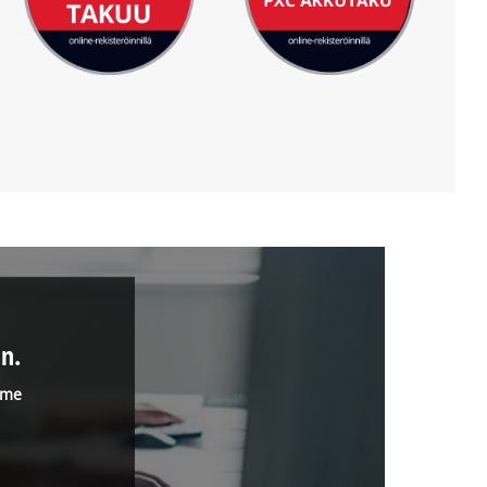
n.
mme