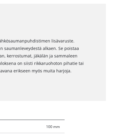
 sähkösaumanpuhdistimen lisävaruste.
n saumanleveydestä alkaen. Se poistaa
 lian, kerrostumat, jäkälän ja sammaleen
tuloksena on siisti rikkaruohoton pihatie tai
avana erikseen myös muita harjoja.
100 mm