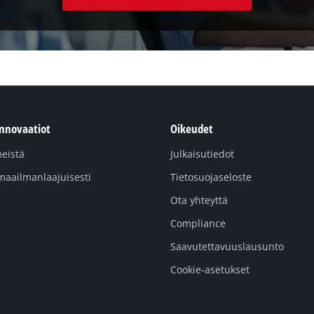
innovaatiot
Oikeudet
eistä
Julkaisutiedot
maailmanlaajuisesti
Tietosuojaseloste
Ota yhteyttä
Compliance
Saavutettavuuslausunto
Cookie-asetukset