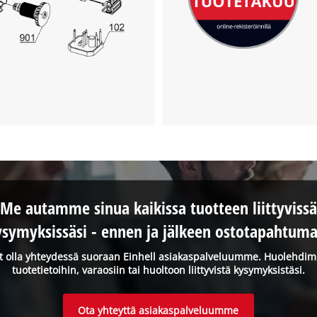
Me autamme sinua kaikissa tuotteen liittyvissä
ysymyksissäsi - ennen ja jälkeen ostotapahtuma
it olla yhteydessä suoraan Einhell asiakaspalveluumme. Huolehdi
tuotetietoihin, varaosiin tai huoltoon liittyvistä kysymyksistäsi.
Ota yhteyttä asiakaspalveluumme