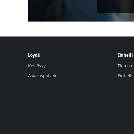
Löydä
Einhell 
Kestävyys
Tietoa m
Asiakaspalvelu
Einhell 