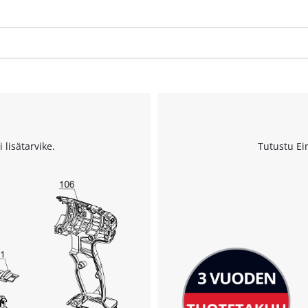
This content is not permitted to load due
to trackers that are not disclosed to the
visitor. The website owner needs to setup
the site with their CMP to add this content
to the list of technologies used.
Powered by
Usercentrics Consent
Management Platform
 lisätarvike.
Tutustu Ei