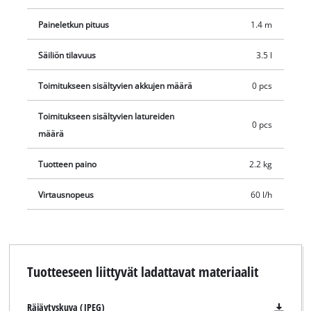
practical starter set.
Paineletkun pituus
1.4 m
Säiliön tilavuus
3.5 l
Toimitukseen sisältyvien akkujen määrä
0 pcs
Toimitukseen sisältyvien latureiden
0 pcs
määrä
Tuotteen paino
2.2 kg
Virtausnopeus
60 l/h
Tuotteeseen liittyvät ladattavat materiaalit
Räjäytyskuva (JPEG)