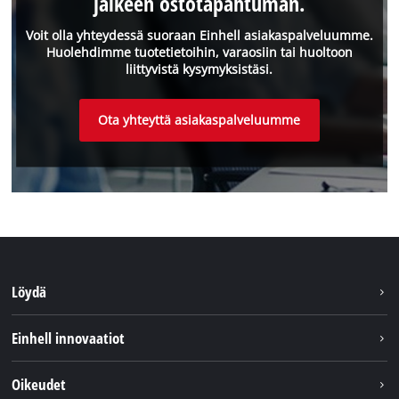
jälkeen ostotapahtuman.
Voit olla yhteydessä suoraan Einhell asiakaspalveluumme.
Huolehdimme tuotetietoihin, varaosiin tai huoltoon
liittyvistä kysymyksistäsi.
Ota yhteyttä asiakaspalveluumme
Löydä
Kestävyys
Einhell innovaatiot
Asiakaspalvelu
Tietoa meistä
Oikeudet