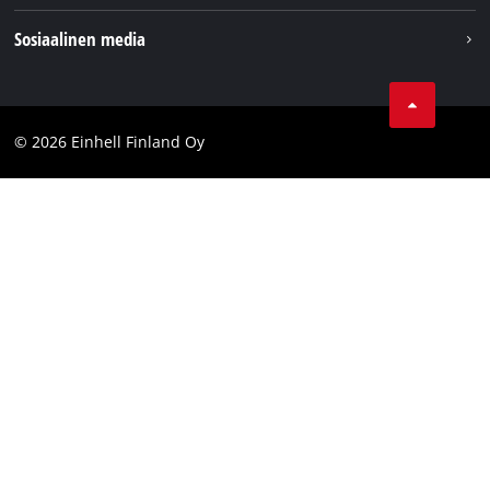
Einhell maailmanlaajuisesti
Julkaisutiedot
Sosiaalinen media
Tietosuojaseloste
Youtube
Ota yhteyttä
Facebook
Compliance
© 2026 Einhell Finland Oy
Instagram
Saavutettavuuslausunto
LinkedIn