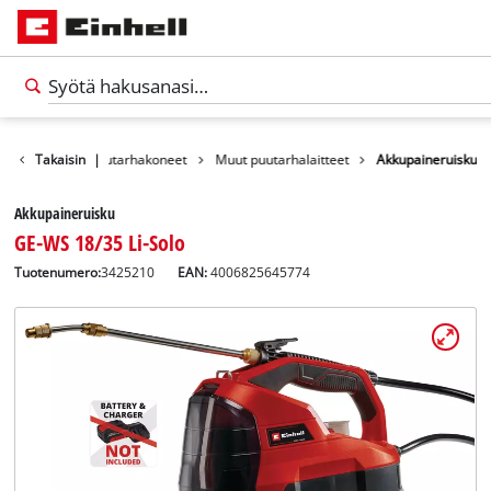
Tuotteet
Takaisin
Puutarhakoneet
|
Muut puutarhalaitteet
Akkupaineruisku
Akkupaineruisku
GE-WS 18/35 Li-Solo
Tuotenumero:
3425210
EAN:
4006825645774
Suomi
FI
Suomi