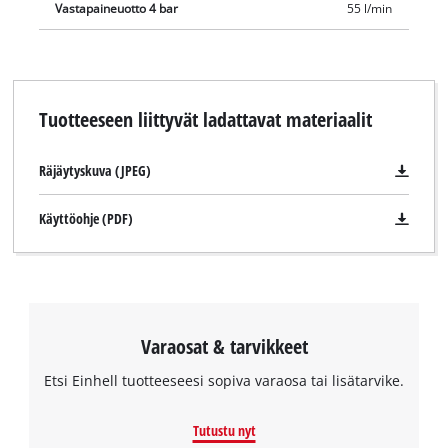
Vastapaineuotto 4 bar
55 l/min
Tuotteeseen liittyvät ladattavat materiaalit
Räjäytyskuva (JPEG)
Käyttöohje (PDF)
Tarvitsemme suostumuksesi palvelun
Google Maps lataamiseen!
This content is not permitted to load due
Varaosat & tarvikkeet
to trackers that are not disclosed to the
visitor. The website owner needs to setup
Etsi Einhell tuotteeseesi sopiva varaosa tai lisätarvike.
the site with their CMP to add this content
to the list of technologies used.
Tutustu nyt