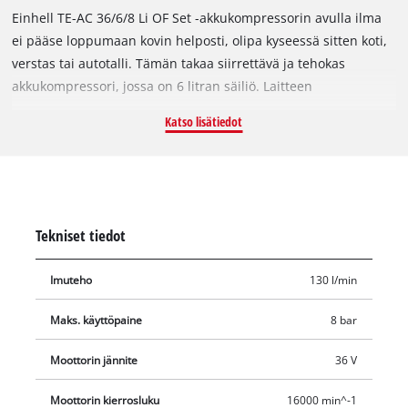
Einhell TE-AC 36/6/8 Li OF Set -akkukompressorin avulla ilma
ei pääse loppumaan kovin helposti, olipa kyseessä sitten koti,
verstas tai autotalli. Tämän takaa siirrettävä ja tehokas
akkukompressori, jossa on 6 litran säiliö. Laitteen
käyttövoimana käytetään Power X-Change -akkuja, joita
Katso lisätiedot
voidaan käyttää järjestelmäperheen kaikissa laitteissa.
Pumppu on öljytön ja kaipaa vain erittäin vähän huoltoa. Paine
voidaan säätää paineensäätimellä moniin käyttötarkoituksiin
sopivaksi 8 bariin asti. Säädeltyä työpainetta varten
käytettävissä on painemittari ja pikaliitin. Myös ergonomiaan
Tekniset tiedot
on kiinnitetty erityistä huomiota, tämän todistavat kuljetusta
helpottava kahva ja optimaalinen rakenne. Vedenpoistohana
Imuteho
130 l/min
mahdollistaa vaivattoman huollon. Jalat ovat
tärinävaimennetut ja takaavat tukevan asennon. Varoventtiili
Maks. käyttöpaine
8 bar
varmistaa käyttäjän turvallisuuden. Laadukas 2,5 metrin
pituinen paineilmakuituletku on käytännöllinen. Toimitukseen
Moottorin jännite
36 V
sisältyy myös renkaantäyttömittari ja yhdeksänosainen
Moottorin kierrosluku
16000 min^-1
sovitinsarja. Säiliölle Einhell myöntää 10 vuoden takuun