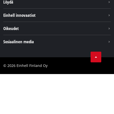
Löydä
Kestävyys
Einhell innovaatiot
Asiakaspalvelu
Tietoa meistä
Oikeudet
Einhell maailmanlaajuisesti
Julkaisutiedot
Sosiaalinen media
Tietosuojaseloste
Youtube
Ota yhteyttä
Facebook
Compliance
© 2026 Einhell Finland Oy
Instagram
Saavutettavuuslausunto
LinkedIn