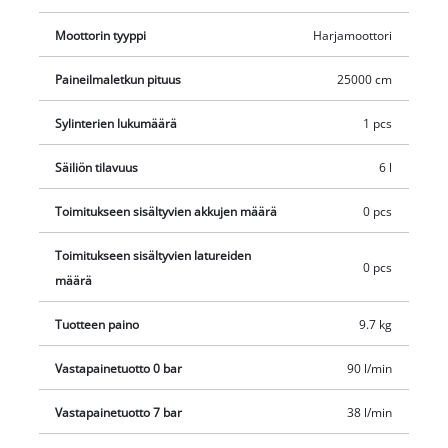
läpiruostumista vastaan. Toimitukseen ei sisälly akkua eikä
Moottorin tyyppi
Harjamoottori
laturia, ne ovat saatavana erikseen, esimerkiksi
käytännöllisenä aloitussettinä.
Paineilmaletkun pituus
25000 cm
Sylinterien lukumäärä
1 pcs
Säiliön tilavuus
6 l
Toimitukseen sisältyvien akkujen määrä
0 pcs
Toimitukseen sisältyvien latureiden
0 pcs
määrä
Tuotteen paino
9.7 kg
Vastapainetuotto 0 bar
90 l/min
Vastapainetuotto 7 bar
38 l/min