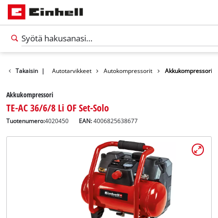
Vapaa-aika
Takaisin
|
Autotarvikkeet
Autokompressorit
Akkukompressori
Akkukompressori
TE-AC 36/6/8 Li OF Set-Solo
Tuotenumero:
4020450
EAN:
4006825638677
Suomi
FI
Suomi