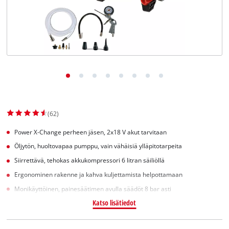
English
(62)
Power X-Change perheen jäsen, 2x18 V akut tarvitaan
Öljytön, huoltovapaa pumppu, vain vähäisiä ylläpitotarpeita
Siirrettävä, tehokas akkukompressori 6 litran säiliöllä
Ergonominen rakenne ja kahva kuljettamista helpottamaan
Monikäyttöinen, painesäätimen avulla säädöt 8 bar asti
Katso lisätiedot