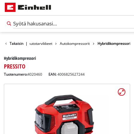
Vapaa-aika
Takaisin
|
Autotarvikkeet
Autokompressorit
Hybridikompressori
Hybridikompressori
PRESSITO
Tuotenumero:
4020460
EAN:
4006825627244
Suomi
FI
Suomi