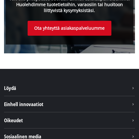
Huolehdimme tuotetietoihin, varaosiin tai huoltoon
liittyvistä kysymyksistäsi.
Ota yhteyttä asiakaspalveluumme
Löydä
Kestävyys
Einhell innovaatiot
Asiakaspalvelu
Tietoa meistä
Oikeudet
Einhell maailmanlaajuisesti
Julkaisutiedot
Sosiaalinen media