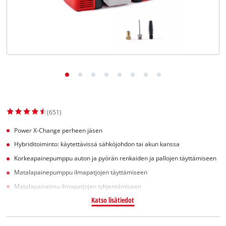
English
(651)
Power X-Change perheen jäsen
Hybriditoiminto: käytettävissä sähköjohdon tai akun kanssa
Korkeapainepumppu auton ja pyörän renkaiden ja pallojen täyttämiseen
Matalapainepumppu ilmapatjojen täyttämiseen
Matalapaineimu ilmapatjojen tyhjentämiseen
Katso lisätiedot