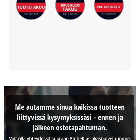
Me autamme sinua kaikissa tuotteen
liittyvissä kysymyksissäsi - ennen ja
jälkeen ostotapahtuman.
Voit olla yhteydessä suoraan Einhell asiakaspalveluumme.