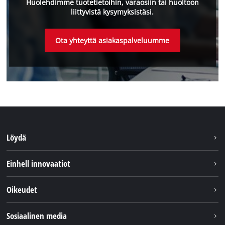
Huolehdimme tuotetietoihin, varaosiin tai huoltoon
liittyvistä kysymyksistäsi.
Ota yhteyttä asiakaspalveluumme
Löydä
Kestävyys
Einhell innovaatiot
Asiakaspalvelu
Tietoa meistä
Oikeudet
Einhell maailmanlaajuisesti
Julkaisutiedot
Sosiaalinen media