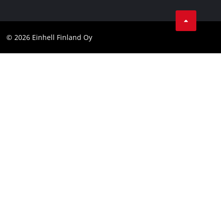
Tietosuojaseloste
Youtube
Ota yhteyttä
Facebook
Compliance
© 2026 Einhell Finland Oy
Instagram
Saavutettavuuslausunto
LinkedIn