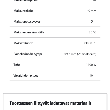
Maks. raekoko
40 mm
Maks. upotussyvyys
5 m
Maks. veden lämpötila
35 °C
Maksimituotto
23000 l/h
Paineliitännän tyyppi
59,6 mm (2" sisäkierre)
Teho
1300 W
Virtajohdon pituus
10 m
Tuotteeseen liittyvät ladattavat materiaalit
Tarvitsemme suostumuksesi palvelun