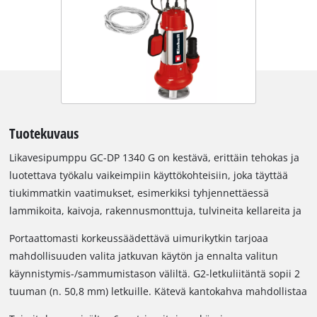
Tuotekuvaus
Likavesipumppu GC-DP 1340 G on kestävä, erittäin tehokas ja
luotettava työkalu vaikeimpiin käyttökohteisiin, joka täyttää
tiukimmatkin vaatimukset, esimerkiksi tyhjennettäessä
lammikoita, kaivoja, rakennusmonttuja, tulvineita kellareita ja
paljon muuta. Tämän voimapaketin virrankulutus on 1 300
Portaattomasti korkeussäädettävä uimurikytkin tarjoaa
wattia, ja se pumppaa jopa 23 000 litraa likaantunutta vettä
mahdollisuuden valita jatkuvan käytön ja ennalta valitun
tunnissa. Laadukas kaksinkertainen liukurengastiiviste takaa
käynnistymis-/sammumistason väliltä. G2-letkuliitäntä sopii 2
pitkän käyttöiän ja pitkälti huoltovapaan toiminnan. GC-DP
tuuman (n. 50,8 mm) letkuille. Kätevä kantokahva mahdollistaa
1340 G:n kotelon ylä- ja alaosa sekä pumpun valusiipipyörä on
likavesipumpun vaivattoman kuljetuksen.
valmistettu massiivisesta valuteräksestä, imukotelo ja