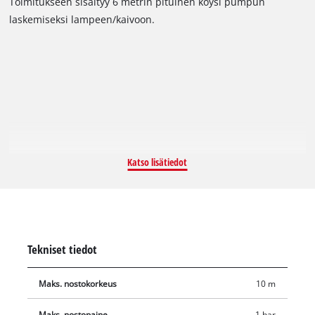
Toimitukseen sisältyy 6 metrin pituinen köysi pumpun
moottorikotelo korroosionkestävästä ruostumattomasta
laskemiseksi lampeen/kaivoon.
teräksestä.
Katso lisätiedot
Tekniset tiedot
Maks. nostokorkeus
10 m
Maks. nostopaine
1 bar