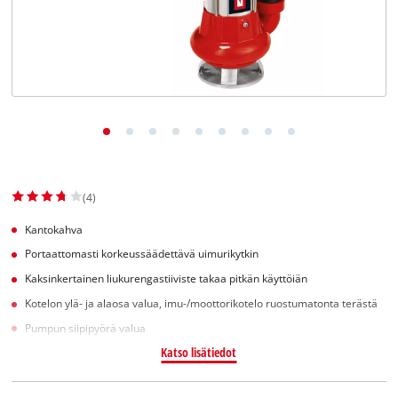
English
(4)
Kantokahva
Portaattomasti korkeussäädettävä uimurikytkin
Kaksinkertainen liukurengastiiviste takaa pitkän käyttöiän
Kotelon ylä- ja alaosa valua, imu-/moottorikotelo ruostumatonta terästä
Pumpun siipipyörä valua
Katso lisätiedot