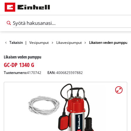
Tuotteet
Takaisin
|
Vesipumput
Likavesipumput
Likaisen veden pumppu
Likaisen veden pumppu
GC-DP 1340 G
Tuotenumero:
4170742
EAN:
4006825597882
Suomi
FI
Suomi