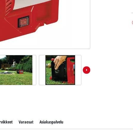
rvikkeet
Varaosat
Asiakaspalvelu