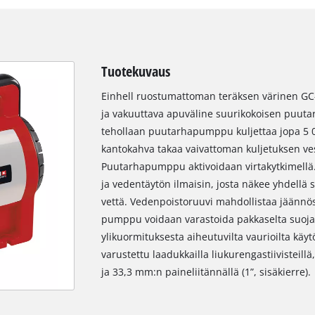
Tuotekuvaus
Einhell ruostumattoman teräksen värinen G
ja vakuuttava apuväline suurikokoisen puuta
tehollaan puutarhapumppu kuljettaa jopa 5 00
kantokahva takaa vaivattoman kuljetuksen vesi
Puutarhapumppu aktivoidaan virtakytkimell
ja vedentäytön ilmaisin, josta näkee yhdellä 
vettä. Vedenpoistoruuvi mahdollistaa jäännös
pumppu voidaan varastoida pakkaselta suoj
ylikuormituksesta aiheutuvilta vaurioilta kä
varustettu laadukkailla liukurengastiivisteillä
ja 33,3 mm:n paineliitännällä (1”, sisäkierre).