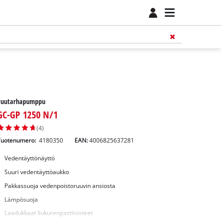
Puutarhapumppu
GC-GP 1250 N/1
(4)
Tuotenumero:
4180350
EAN:
4006825637281
Vedentäyttönäyttö
Suuri vedentäyttöaukko
Pakkassuoja vedenpoistoruuvin ansiosta
Lämpösuoja
Laadukkaat liukurengastiivisteet