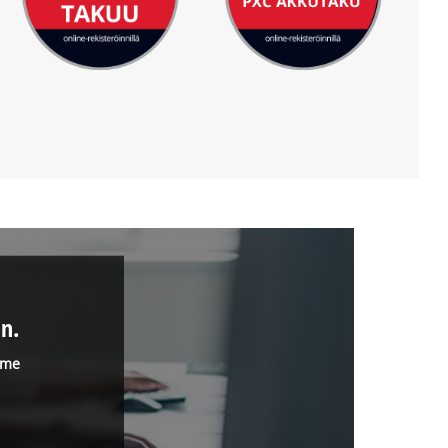
n.
mme