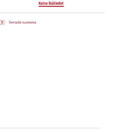
Katso lisätiedot
Vertaile tuotteita