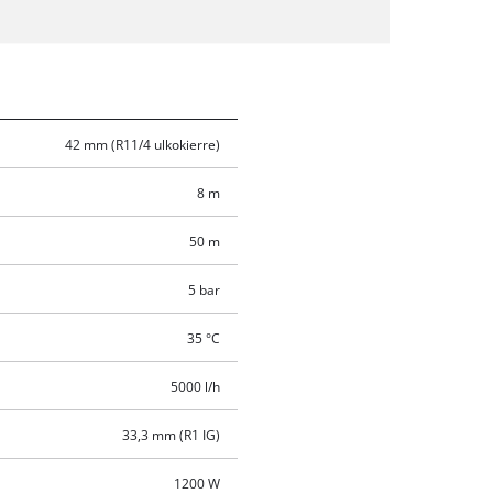
42 mm (R11/4 ulkokierre)
8 m
50 m
5 bar
35 °C
5000 l/h
33,3 mm (R1 IG)
1200 W