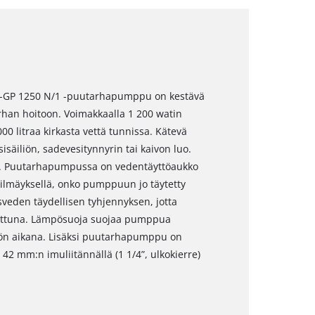
C-GP 1250 N/1 -puutarhapumppu on kestävä
rhan hoitoon. Voimakkaalla 1 200 watin
0 litraa kirkasta vettä tunnissa. Kätevä
säiliön, sadevesitynnyrin tai kaivon luo.
ä. Puutarhapumpussa on vedentäyttöaukko
silmäyksellä, onko pumppuun jo täytetty
veden täydellisen tyhjennyksen, jotta
attuna. Lämpösuoja suojaa pumppua
ytön aikana. Lisäksi puutarhapumppu on
, 42 mm:n imuliitännällä (1 1/4”, ulkokierre)