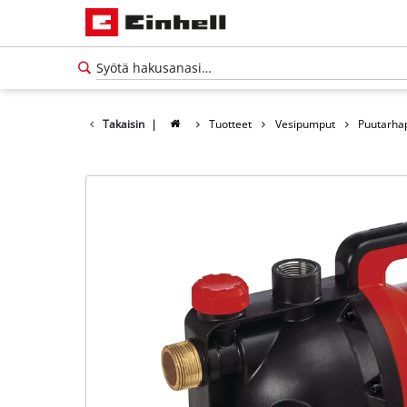
Takaisin
|
Tuotteet
Vesipumput
Puutarh
Suomi
FI
Suomi