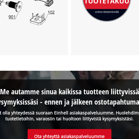
Me autamme sinua kaikissa tuotteen liittyvissä
ysymyksissäsi - ennen ja jälkeen ostotapahtuma
it olla yhteydessä suoraan Einhell asiakaspalveluumme. Huolehdi
tuotetietoihin, varaosiin tai huoltoon liittyvistä kysymyksistäsi.
Ota yhteyttä asiakaspalveluumme