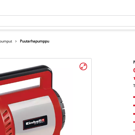
apumput
Puutarhapumppu