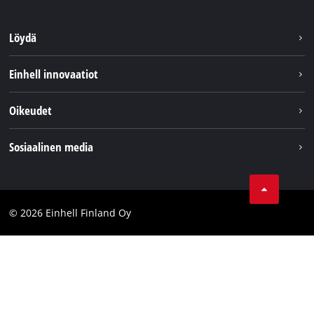
Löydä
Kestävyys
Einhell innovaatiot
Asiakaspalvelu
Tietoa meistä
Oikeudet
Einhell maailmanlaajuisesti
Julkaisutiedot
Sosiaalinen media
Tietosuojaseloste
Youtube
Ota yhteyttä
Facebook
Compliance
© 2026 Einhell Finland Oy
Instagram
Saavutettavuuslausunto
LinkedIn