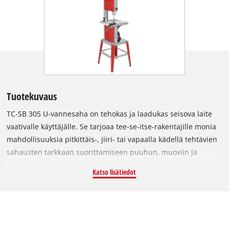
Tuotekuvaus
TC-SB 305 U-vannesaha on tehokas ja laadukas seisova laite
vaativalle käyttäjälle. Se tarjoaa tee-se-itse-rakentajille monia
mahdollisuuksia pitkittäis-, jiiri- tai vapaalla kädellä tehtävien
sahausten tarkkaan suorittamiseen puuhun, muoviin ja
vastaaviin materiaaleihin. Laadukkaassa 750 W moottorissa
Katso lisätiedot
riittää tehoja vaikeidenkin materiaalien miellyttävään
käsittelyyn. Sahassa on terän kulun säätö ja
korkeussäädettävä teräsuojuksella varustettu teräohjain.
Vannesahan kaksi nopeutta voidaan asettaa nopeasti ja
vaivattomasti hihnakäytöstä. TC-SB 305 U on varustettu