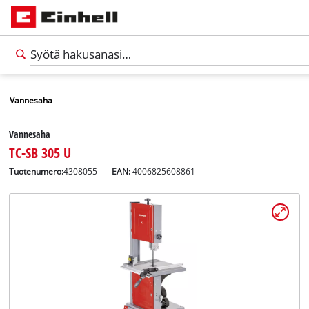
Vannesaha
Vannesaha
TC-SB 305 U
Tuotenumero:
4308055
EAN:
4006825608861
Suomi
FI
Suomi