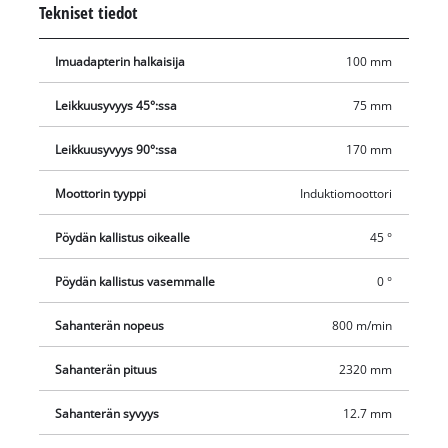
Tekniset tiedot
sahapöydällä, jota voidaan kallistaa portaattomasti 0–45
asteen välillä. Portaattomasti säädettävä kulmavaste ja
Imuadapterin halkaisija
100 mm
pikasäädöllä varustettu suuntaisvaste mahdollistavat tarkasti
ohjatut sahaukset. Vankat tukijalat takaavat tukevan asennon
Leikkuusyvyys 45°:ssa
75 mm
ja optimaalisen työskentelykorkeuden. Purunpoistoliitäntä ja
turvallisen työskentelyn mahdollistava työntökapula sisältyvät
Leikkuusyvyys 90°:ssa
170 mm
vannesahan varustukseen. Sähkömoottori on lisäksi suojattu
Moottorin tyyppi
Induktiomoottori
nollajännitekytkimellä mahdollisen sähkökatkon varalta.
Pöydän kallistus oikealle
45 °
Pöydän kallistus vasemmalle
0 °
Sahanterän nopeus
800 m/min
Sahanterän pituus
2320 mm
Sahanterän syvyys
12.7 mm