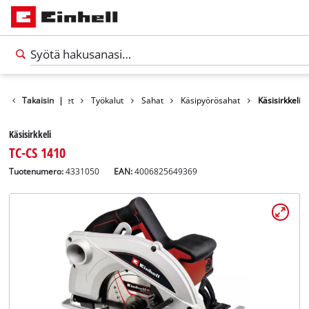
Takaisin
Tuotteet
|
Työkalut
Sahat
Käsipyörösahat
Käsisirkkeli
Käsisirkkeli
TC-CS 1410
Tuotenumero:
4331050
EAN:
4006825649369
Suomi
FI
Suomi