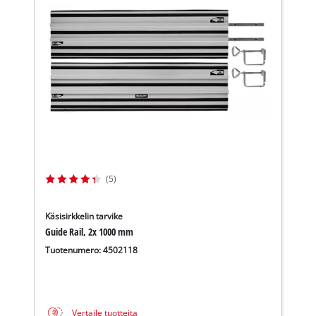
Tarvitsemme suostumuksesi palvelun
Google Maps lataamiseen!
(5)
This content is not permitted to load due
to trackers that are not disclosed to the
visitor. The website owner needs to setup
Käsisirkkelin tarvike
the site with their CMP to add this content
Guide Rail, 2x 1000 mm
to the list of technologies used.
Tuotenumero: 4502118
Powered by
Usercentrics Consent
Management Platform
Vertaile tuotteita