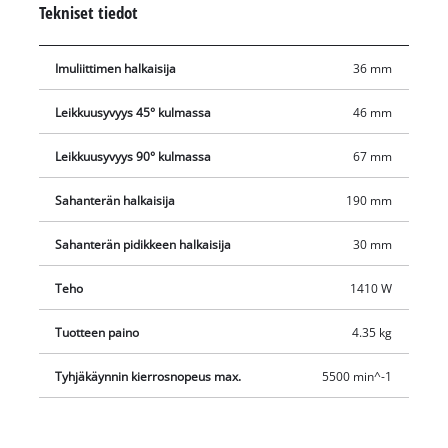
Tekniset tiedot
tekee sahanterän vaihtamisesta yhtä helppoa. Toimitukseen
sisältyy laadukas kovametallisahanterä siisteihin ja suoriin
Imuliittimen halkaisija
36 mm
leikkauksiin, käsisirkkelin kanssa yhteensopivia ovat
sisähalkaisijaltaan 30 mm:n sahanterät. Maksimaalinen
Leikkuusyvyys 45° kulmassa
46 mm
leikkaussyvyys 45 asteen kallistuksella on 46 mm,
leikkaussyvyys 90 asteen kallistuksella on 67 mm. Suuri
Leikkuusyvyys 90° kulmassa
67 mm
lisäkahva mahdollistaa väsymättömän työskentelyn myös
pidempään kestävässä käytössä. Halkaisukiila parantaa lisäksi
Sahanterän halkaisija
190 mm
työskentelyturvallisuutta. Käsisirkkelissä on liitäntä
Sahanterän pidikkeen halkaisija
30 mm
yhteensopivilla laitteilla tapahtuvaa pölynpoistoa varten, mikä
takaa puhtaan työympäristön.
Teho
1410 W
Tuotteen paino
4.35 kg
Tyhjäkäynnin kierrosnopeus max.
5500 min^-1