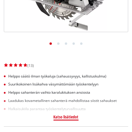
English
(13)
Helppo säätö ilman työkaluja (sahaussyvyys, kallistuskulma)
Suurikokoinen lisäkahva väsymättömään työskentelyyn
Helppo sahanterän vaihto karalukituksen ansiosta
Laadukas kovametallinen sahanterä mahdollistaa siistit sahaukset
Halkaisukiila parantaa työskentelyturvallisuutta
Katso lisätiedot