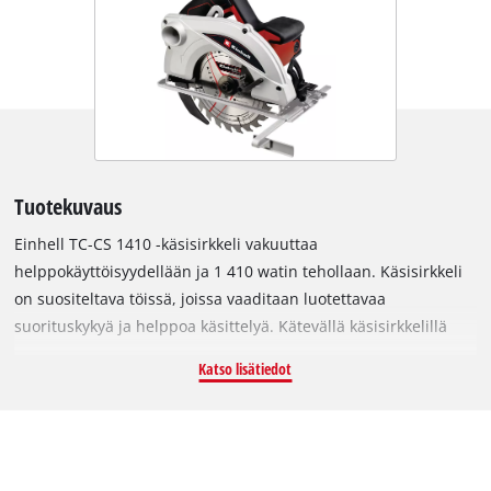
Tuotekuvaus
Einhell TC-CS 1410 -käsisirkkeli vakuuttaa
helppokäyttöisyydellään ja 1 410 watin tehollaan. Käsisirkkeli
on suositeltava töissä, joissa vaaditaan luotettavaa
suorituskykyä ja helppoa käsittelyä. Kätevällä käsisirkkelillä
voidaan leikata vaivattomasti erilaisia materiaaleja, ja se
Katso lisätiedot
soveltuu monenlaisiin käyttötarkoituksiin. Käsisirkkelit ovat
ihanteellisia pitkien, suorien ja tarkkojen sahausten
tekemiseen. Einhellin yhteensopivan ohjauskiskon avulla
tarkkuus paranee entisestään. Leikkaussyvyyden ja
kallistuskulman säätö hoituu ilman työkaluja, ja karalukitus