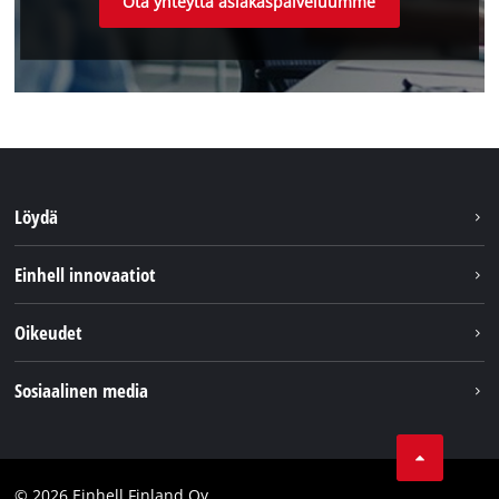
Ota yhteyttä asiakaspalveluumme
Löydä
Kestävyys
Einhell innovaatiot
Asiakaspalvelu
Tietoa meistä
Oikeudet
Einhell maailmanlaajuisesti
Julkaisutiedot
Sosiaalinen media
Tietosuojaseloste
Youtube
Ota yhteyttä
Facebook
Compliance
© 2026 Einhell Finland Oy