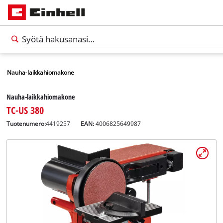
Nauha-laikkahiomakone
Nauha-laikkahiomakone
TC-US 380
Tuotenumero:
4419257
EAN:
4006825649987
Suomi
FI
Suomi