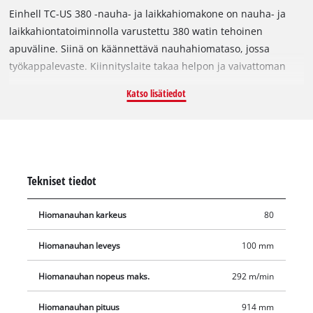
Einhell TC-US 380 -nauha- ja laikkahiomakone on nauha- ja
laikkahiontatoiminnolla varustettu 380 watin tehoinen
apuväline. Siinä on käännettävä nauhahiomataso, jossa
työkappalevaste. Kiinnityslaite takaa helpon ja vaivattoman
hiomanauhan vaihdon, ja hiomanauhan keskitystä voidaan
Katso lisätiedot
säätää ulkoa käsin. 150 mm:n laikkapinnassa on tarrakiinnitys,
mikä mahdollistaa nopean hiomanauhan vaihdon.
Kallistettava alumiinipöytä on rakenteeltaan vakaa ja
vääntymätön, sitä voidaan käyttää molemmissa hionnoissa ja
se on varustettu selkeällä kulma-asteikolla, mikä mahdollistaa
Tekniset tiedot
monipuoliset käyttömahdollisuudet. Myös poikittaisvastetta
voidaan kääntää -60°:sta +60°:seen. Neljä tukevaa kumijalkaa
Hiomanauhan karkeus
80
vaimentavat tärinän, mikä mahdollistaa tukevan ja vakaan
asennon. Nauha- ja laikkahiomakoneessa on
Hiomanauhan leveys
100 mm
pölynpoistoliitäntä työpisteen puhtaana pitämiseksi.
Hiomanauha ja hiomapaperi sisältyvät toimitukseen.
Hiomanauhan nopeus maks.
292 m/min
Hiomanauhan pituus
914 mm