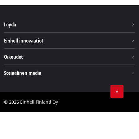
Löydä
Kestävyys
Einhell innovaatiot
Asiakaspalvelu
Tietoa meistä
Oikeudet
Einhell maailmanlaajuisesti
Julkaisutiedot
Sosiaalinen media
Tietosuojaseloste
Youtube
Ota yhteyttä
Facebook
Compliance
© 2026 Einhell Finland Oy
Instagram
Saavutettavuuslausunto
LinkedIn