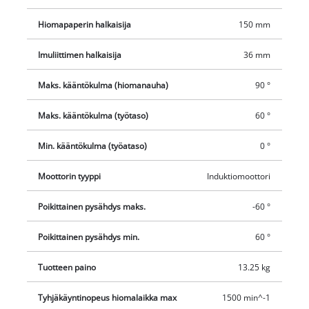
Hiomapaperin halkaisija
150 mm
Imuliittimen halkaisija
36 mm
Maks. kääntökulma (hiomanauha)
90 °
Maks. kääntökulma (työtaso)
60 °
Min. kääntökulma (työataso)
0 °
Moottorin tyyppi
Induktiomoottori
Poikittainen pysähdys maks.
-60 °
Poikittainen pysähdys min.
60 °
Tuotteen paino
13.25 kg
Tyhjäkäyntinopeus hiomalaikka max
1500 min^-1