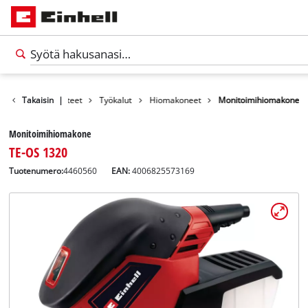
Takaisin
Tuotteet
|
Työkalut
Hiomakoneet
Monitoimihiomakone
Monitoimihiomakone
TE-OS 1320
Tuotenumero:
4460560
EAN:
4006825573169
Suomi
FI
Suomi