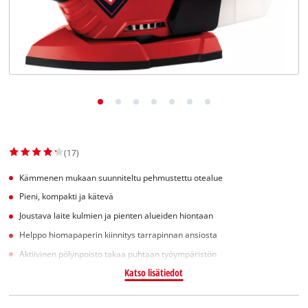
English
(17)
Kämmenen mukaan suunniteltu pehmustettu otealue
Pieni, kompakti ja kätevä
Joustava laite kulmien ja pienten alueiden hiontaan
Helppo hiomapaperin kiinnitys tarrapinnan ansiosta
Aktiivinen pölynpoisto takaa puhtaan työympäristön
Katso lisätiedot