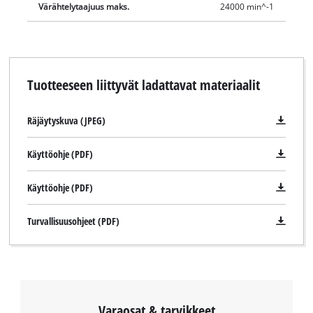
Värähtelytaajuus maks.
24000 min^-1
Tuotteeseen liittyvät ladattavat materiaalit
Räjäytyskuva (JPEG)
Käyttöohje (PDF)
Käyttöohje (PDF)
Turvallisuusohjeet (PDF)
Tarvitsemme suostumuksesi palvelun
Google Maps lataamiseen!
This content is not permitted to load due
to trackers that are not disclosed to the
visitor. The website owner needs to setup
Varaosat & tarvikkeet