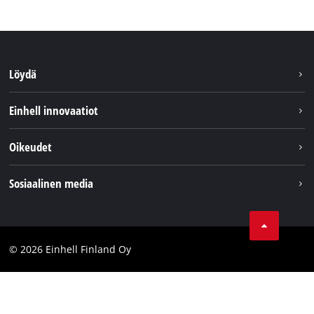
Löydä
Kestävyys
Einhell innovaatiot
Asiakaspalvelu
Tietoa meistä
Oikeudet
Einhell maailmanlaajuisesti
Julkaisutiedot
Sosiaalinen media
Tietosuojaseloste
Youtube
Ota yhteyttä
Facebook
Compliance
© 2026 Einhell Finland Oy
Instagram
Saavutettavuuslausunto
LinkedIn