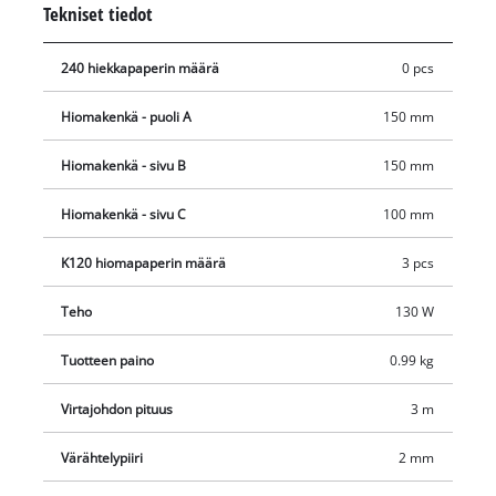
Tekniset tiedot
Suodatinkotelo kerää hiomapölyn. Kolmionmuotoinen
hiomakone (hiomapinta 150 x 150 x 100) on varustettu
240 hiekkapaperin määrä
0 pcs
pölynpoistoadapterilla. Toimitukseen sisältyy 3 hiomapaperia
(P120) ensimmäistä käyttökertaa varten.
Hiomakenkä - puoli A
150 mm
Hiomakenkä - sivu B
150 mm
Hiomakenkä - sivu C
100 mm
K120 hiomapaperin määrä
3 pcs
Teho
130 W
Tuotteen paino
0.99 kg
Virtajohdon pituus
3 m
Värähtelypiiri
2 mm