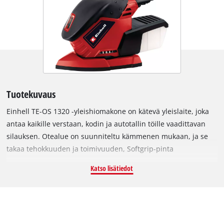
Tuotekuvaus
Einhell TE-OS 1320 -yleishiomakone on kätevä yleislaite, joka
antaa kaikille verstaan, kodin ja autotallin töille vaadittavan
silauksen. Otealue on suunniteltu kämmenen mukaan, ja se
takaa tehokkuuden ja toimivuuden, Softgrip-pinta
mahdollistaa optimaalisen käsiteltävyyden. Yleishiomakone on
Katso lisätiedot
pieni, kompakti ja myös tehokas 24 000 min^-1
värähtelytaajuutensa ansiosta. Joustava ja kätevä kulmien ja
pienten pintojen hiontaan, ja hiomapaperi voidaan vaihtaa
vaivattomasti ilman että se rypistyy. Siinä on tarrakiinnitys.
Aktiivinen purunpoisto takaa siistin työympäristön.