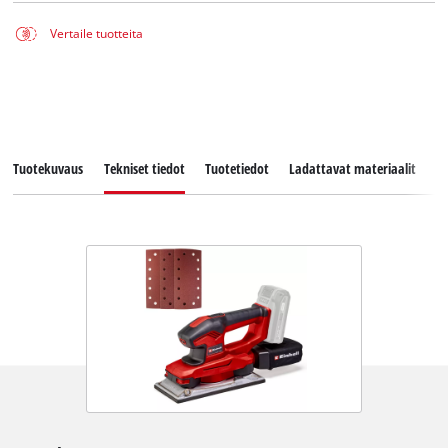
Vertaile tuotteita
Tuotekuvaus
Tekniset tiedot
Tuotetiedot
Ladattavat materiaalit
V