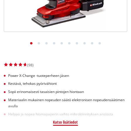
English
(98)
Power X-Change -tuoteperheen jäsen
Kestävä, tehokas pyörivähiont
Sopii erinomaisesti tasaisien pintojen hiontaan
Materiaalin mukainen nopeuden säätö elektronisen nopeudensäätimen
avulla
Helppo ja nopea hiomapaperin vaihto mikrokiinnityksen ansiosta
Katso lisätiedot