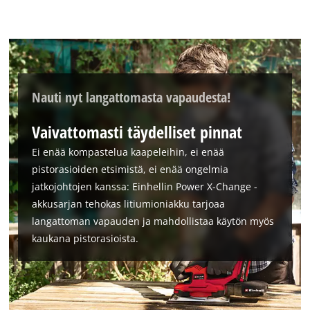
to the list of technologies used.
Powered by
Usercentrics Consent
Management Platform
Nauti nyt langattomasta vapaudesta!
Vaivattomasti täydelliset pinnat
Ei enää kompastelua kaapeleihin, ei enää
pistorasioiden etsimistä, ei enää ongelmia
jatkojohtojen kanssa: Einhellin Power X-Change -
akkusarjan tehokas litiumioniakku tarjoaa
langattoman vapauden ja mahdollistaa käytön myös
kaukana pistorasioista.