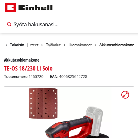
Takaisin
Tuotteet
|
Työkalut
Hiomakoneet
Akkutasohiomakone
Akkutasohiomakone
TE-OS 18/230 Li Solo
Tuotenumero:
4460720
EAN:
4006825642728
Suomi
FI
Suomi