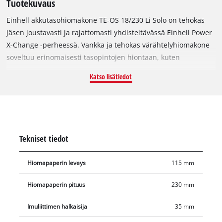
Tuotekuvaus
Einhell akkutasohiomakone TE-OS 18/230 Li Solo on tehokas
jäsen joustavasti ja rajattomasti yhdisteltävässä Einhell Power
X-Change -perheessä. Vankka ja tehokas värähtelyhiomakone
soveltuu erinomaisesti tasopintojen hiontaan, kuten
työkappaleiden, puulautojen tai paneelien ja verhousten
Katso lisätiedot
hiontaan. Nopeus sovitetaan materiaaliin ja käyttökohteeseen
nopeuselektroniikan avulla. Mikro-tarrakiinnityksen ja
kiristinkiinnityksen ansiosta hiomapaperit voidaan vaihtaa
nopeasti ja helposti vankassa ja kestävässä alumiinisessa
pohjalevyssä. Softgripillä varustetut tartuntapinnat tarjoavat
Tekniset tiedot
pitävän ja turvallisen otteen. Pölypussi kerää syntyvän
hiontapölyn. Lisäksi on mahdollisuus liittää pölynimuri, jotta
Hiomapaperin leveys
115 mm
työpinta pysyy mahdollisimman puhtaana. Toimitus sisältää
kolme hiomapaperia, joten voit aloittaa projektin heti. Akku ja
Hiomapaperin pituus
230 mm
laturi (myydään erikseen) eivät sisälly toimitukseen.
Imuliittimen halkaisija
35 mm