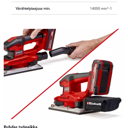
Värähtelytaajuus min.
14000 min^-1
Puhdas työpaikka