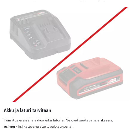
Tarvitsemme suostumuksesi palvelun
Google Maps lataamiseen!
Akku ja laturi tarvitaan
This content is not permitted to load due
Toimitus ei sisällä akkua eikä laturia. Ne ovat saatavana erikseen,
to trackers that are not disclosed to the
esimerkiksi kätevänä starttipakkauksena.
visitor. The website owner needs to setup
the site with their CMP to add this content