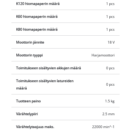
K120 hiomapaperin määrä
1 pcs
K60 hiomapaperin määrä
1 pcs
K80 hiomapaperin määrä
1 pcs
Moottorin jännite
18 V
Moottorin tyyppi
Harjamoottori
Toimitukseen sisältyvien akkujen määrä
0 pcs
Toimitukseen sisältyvien latureiden
0 pcs
määrä
Tuotteen paino
1.5 kg
Värähtelypiiri
2.5 mm
Värähtelytaajuus maks.
22000 min^-1