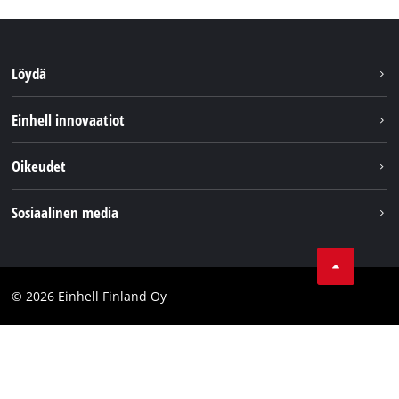
Löydä
Kestävyys
Einhell innovaatiot
Asiakaspalvelu
Tietoa meistä
Oikeudet
Einhell maailmanlaajuisesti
Julkaisutiedot
Sosiaalinen media
Tietosuojaseloste
Youtube
Ota yhteyttä
Facebook
Compliance
© 2026 Einhell Finland Oy
Instagram
Saavutettavuuslausunto
LinkedIn