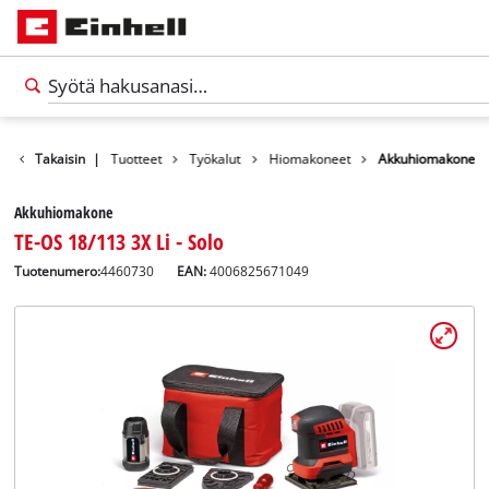
Takaisin
|
Tuotteet
Työkalut
Hiomakoneet
Akkuhiomakone
Akkuhiomakone
TE-OS 18/113 3X Li - Solo
Tuotenumero:
4460730
EAN:
4006825671049
Suomi
FI
Suomi