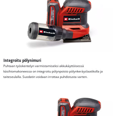
the site with their CMP to add this content
to the list of technologies used.
Powered by
Usercentrics Consent
Management Platform
Integroitu pölynimuri
Puhtaan työskentelyn varmistamiseksi akkukäyttöisessä
käsihiomakoneessa on integroitu pölynpoisto pölynkeräyslaatikolla ja
taiteseulalla. Suodatin voidaan irrottaa puhdistusta varten.