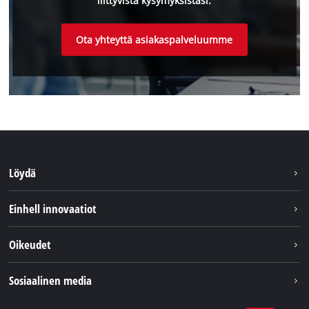
liittyvistä kysymyksistäsi.
Ota yhteyttä asiakaspalveluumme
Löydä
Kestävyys
Einhell innovaatiot
Asiakaspalvelu
Tietoa meistä
Oikeudet
Einhell maailmanlaajuisesti
Julkaisutiedot
Sosiaalinen media
Tietosuojaseloste
Youtube