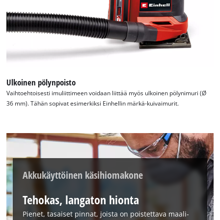
Ulkoinen pölynpoisto
Vaihtoehtoisesti imuliittimeen voidaan liittää myös ulkoinen pölynimuri (Ø
36 mm). Tähän sopivat esimerkiksi Einhellin märkä-kuivaimurit.
Akkukäyttöinen käsihiomakone
Tehokas, langaton hionta
Pienet, tasaiset pinnat, joista on poistettava maali-