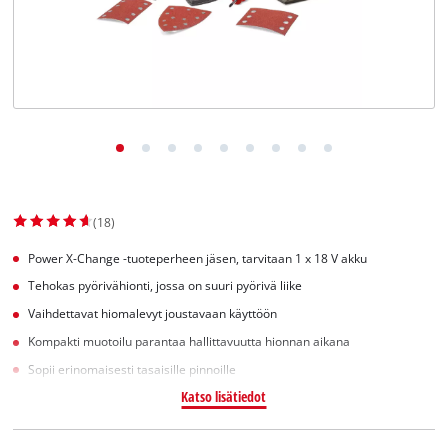
English
(18)
Power X-Change -tuoteperheen jäsen, tarvitaan 1 x 18 V akku
Tehokas pyörivähionti, jossa on suuri pyörivä liike
Vaihdettavat hiomalevyt joustavaan käyttöön
Kompakti muotoilu parantaa hallittavuutta hionnan aikana
Sopii erinomaisesti tasaisille pinnoille
Katso lisätiedot