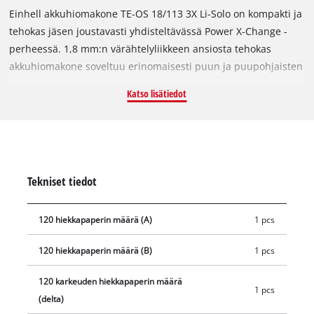
Einhell akkuhiomakone TE-OS 18/113 3X Li-Solo on kompakti ja
tehokas jäsen joustavasti yhdisteltävässä Power X-Change -
perheessä. 1,8 mm:n värähtelyliikkeen ansiosta tehokas
akkuhiomakone soveltuu erinomaisesti puun ja puupohjaisten
materiaalien tasopintojen hiontaan ja poistaa esimerkiksi
Katso lisätiedot
maalin tai lakan hetkessä. Se toimitetaan valmiiksi asennetulla
hioma-alustalla (101 x 113 mm). Siinä on vaihdettava
alustajärjestelmä ja toimitukseen sisältyy myös pitkänomainen
alusta (80 x 130 mm) sekä delta-hioma-alusta (150 x 150 x 100
mm) sekä ruuvimeisseli alustojen vaihtoa varten.
Tekniset tiedot
Toimitukseen sisältyy yhteensä 3x hiomapaperi (P120), eli yksi
hiomapaperi per alusta. Hiomapaperi voidaan vaihtaa
120 hiekkapaperin määrä (A)
1 pcs
nopeasti tarrakiinnityksen avulla ja kiinnittää rypyttömästi.
Lisäksi on integroitu kiristinkiinnitys tavallisen hiomapaperin
120 hiekkapaperin määrä (B)
1 pcs
kiinnittämistä varten. Työalueen puhtaana pitämiseksi
värähtelyhiomakoneessa on integroitu pölynpoistojärjestelmä
120 karkeuden hiekkapaperin määrä
1 pcs
pölylaatikolla ja irrotettavalla laskossuodattimella.
(delta)
Vaihtoehtoisesti pölynpoistoliitäntään voidaan liittää myös