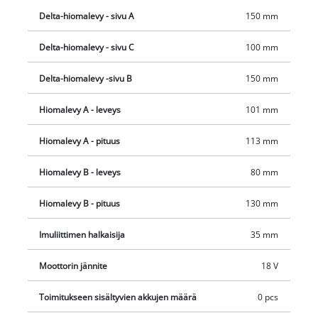
ulkoinen imujärjestelmä, esimerkiksi Einhell märkä-
Delta-hiomalevy - sivu A
150 mm
kuivaimuri. On/off-kytkin on pölysuojattu. Kompakti rakenne
Delta-hiomalevy - sivu C
100 mm
Softgrip-pinnoilla takaa miellyttävän käytön ja optimaalisen
ohjattavuuden. akkuhiomakone TE-OS 18/113 3X Li-Solo
Delta-hiomalevy -sivu B
150 mm
toimitetaan ilman akkua tai laturia. Ne ovat saatavana
erikseen.
Hiomalevy A - leveys
101 mm
Hiomalevy A - pituus
113 mm
Hiomalevy B - leveys
80 mm
Hiomalevy B - pituus
130 mm
Imuliittimen halkaisija
35 mm
Moottorin jännite
18 V
Toimitukseen sisältyvien akkujen määrä
0 pcs