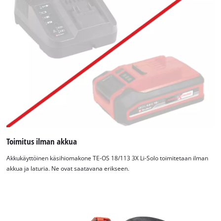
Toimitus ilman akkua
Akkukäyttöinen käsihiomakone TE-OS 18/113 3X Li-Solo toimitetaan ilman
Tarvitsemme suostumuksesi palvelun
akkua ja laturia. Ne ovat saatavana erikseen.
Google Maps lataamiseen!
This content is not permitted to load due
to trackers that are not disclosed to the
visitor. The website owner needs to setup