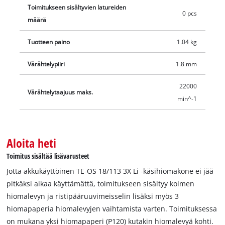
Toimitukseen sisältyvien latureiden
0 pcs
määrä
Tuotteen paino
1.04 kg
Värähtelypiiri
1.8 mm
22000
Värähtelytaajuus maks.
min^-1
Aloita heti
Toimitus sisältää lisävarusteet
Jotta akkukäyttöinen TE-OS 18/113 3X Li -käsihiomakone ei jää
pitkäksi aikaa käyttämättä, toimitukseen sisältyy kolmen
hiomalevyn ja ristipääruuvimeisselin lisäksi myös 3
hiomapaperia hiomalevyjen vaihtamista varten. Toimituksessa
on mukana yksi hiomapaperi (P120) kutakin hiomalevyä kohti.