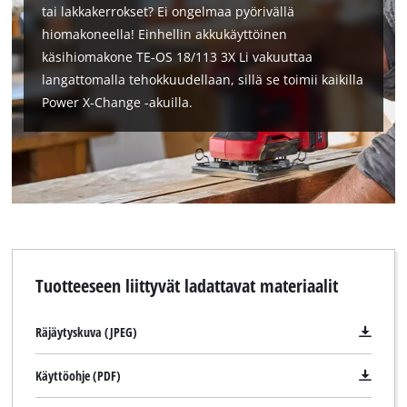
tai lakkakerrokset? Ei ongelmaa pyörivällä
hiomakoneella! Einhellin akkukäyttöinen
käsihiomakone TE-OS 18/113 3X Li vakuuttaa
langattomalla tehokkuudellaan, sillä se toimii kaikilla
Power X-Change -akuilla.
Tuotteeseen liittyvät ladattavat materiaalit
Räjäytyskuva (JPEG)
Käyttöohje (PDF)