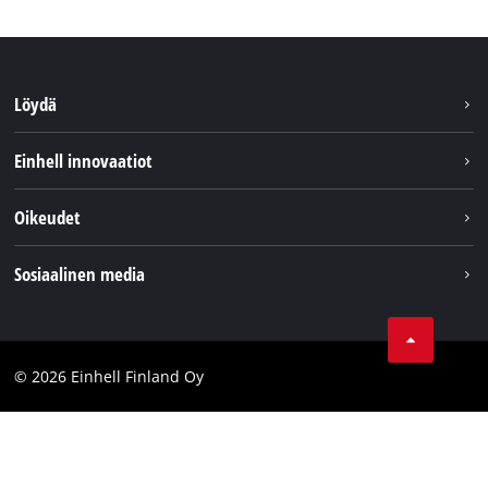
Löydä
Kestävyys
Einhell innovaatiot
Asiakaspalvelu
Tietoa meistä
Oikeudet
Einhell maailmanlaajuisesti
Julkaisutiedot
Sosiaalinen media
Tietosuojaseloste
Youtube
Ota yhteyttä
Facebook
Compliance
© 2026 Einhell Finland Oy
Instagram
Saavutettavuuslausunto
LinkedIn