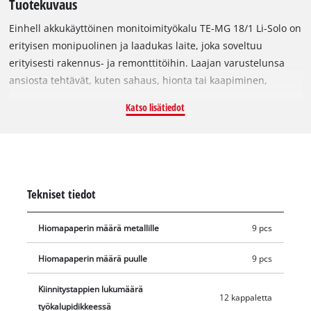
Tuotekuvaus
Einhell akkukäyttöinen monitoimityökalu TE-MG 18/1 Li-Solo on
erityisen monipuolinen ja laadukas laite, joka soveltuu
erityisesti rakennus- ja remonttitöihin. Laajan varustelunsa
ansiosta tehtävät, kuten sahaus, hionta tai kaapiminen,
sujuvat vaivattomasti. Power X-Change -perheen osana
Katso lisätiedot
monitoimityökalua voidaan käyttää minkä tahansa
järjestelmän akun tai laturin kanssa. Työkaluton tarvikkeiden
vaihto on mahdollista pikakiinnityslukon ansiosta.
Magneettinen 12-nastainen työkalusovitin mahdollistaa
tarvikkeiden joustavan asettelun. Nopeuselektroniikka
Tekniset tiedot
varmistaa tarkan ja materiaalille hellävaraisen työskentelyn.
Monitoimityökalu toimii 3,2° värähtelykulmalla, mikä
Hiomapaperin määrä metallille
9 pcs
mahdollistaa tarkan käytön. Akkupidike on lisäksi varustettu
värinäerotetulla akkupidikkeellä värinänvaimennusta varten.
Hiomapaperin määrä puulle
9 pcs
Rakenteelliset Softgrip-pinnat takaavat turvallisen ja
miellyttävän työskentelyn myös pidemmissä käyttöjaksoissa.
Kiinnitystappien lukumäärä
12 kappaletta
Varustukseen kuuluu delta-hioma-alusta tarrakiinnityksellä
työkalupidikkeessä