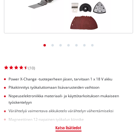
English
(10)
Power X-Change -tuoteperheen jäsen, tarvitaan 1 x 18 V akku
Pikakiinnitys työkaluttomaan lisävarusteiden vaihtoon
Nopeuselektroniikka materiaali- ja käyttötarkoituksen mukaiseen
työskentelyyn
Värähtelyä vaimentava akkukotelo värähtelyn vähentämiseksi
Magneettinen 12-napainen työkalun kiinnike
Katso lisätiedot