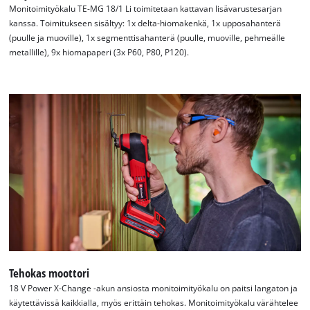
Monitoimityökalu TE-MG 18/1 Li toimitetaan kattavan lisävarustesarjan
kanssa. Toimitukseen sisältyy: 1x delta-hiomakenkä, 1x upposahanterä
(puulle ja muoville), 1x segmenttisahanterä (puulle, muoville, pehmeälle
metallille), 9x hiomapaperi (3x P60, P80, P120).
Tarvitsemme suostumuksesi palvelun
Google Maps lataamiseen!
This content is not permitted to load due
to trackers that are not disclosed to the
visitor. The website owner needs to setup
the site with their CMP to add this content
to the list of technologies used.
Tehokas moottori
Powered by
Usercentrics Consent
18 V Power X-Change -akun ansiosta monitoimityökalu on paitsi langaton ja
Management Platform
käytettävissä kaikkialla, myös erittäin tehokas. Monitoimityökalu värähtelee