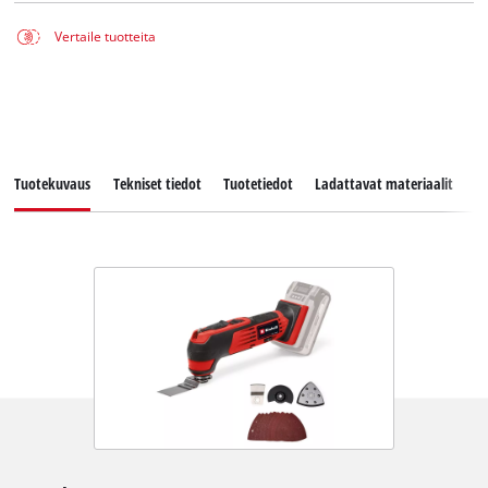
Vertaile tuotteita
Tuotekuvaus
Tekniset tiedot
Tuotetiedot
Ladattavat materiaalit
V