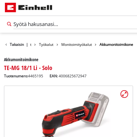
Takaisin
Tuotteet
|
Työkalut
Monitoimityökalut
Akkumonitoimikone
Akkumonitoimikone
TE-MG 18/1 Li - Solo
Tuotenumero:
4465195
EAN:
4006825672947
Suomi
FI
Suomi