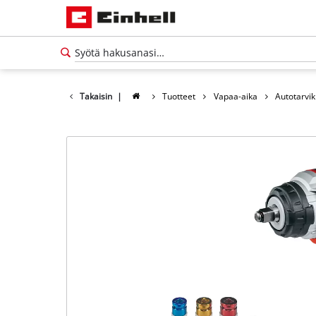
Takaisin
|
Tuotteet
Vapaa-aika
Autotarvi
Suomi
FI
Suomi