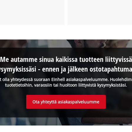
Me autamme sinua kaikissa tuotteen liittyvissä
ysymyksissäsi - ennen ja jälkeen ostotapahtuma
it olla yhteydessä suoraan Einhell asiakaspalveluumme. Huolehdi
tuotetietoihin, varaosiin tai huoltoon liittyvistä kysymyksistäsi.
Ota yhteyttä asiakaspalveluumme