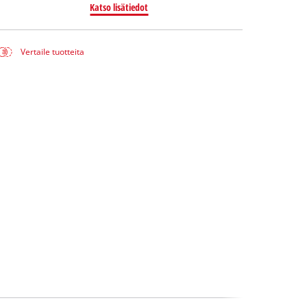
Katso lisätiedot
Vertaile tuotteita