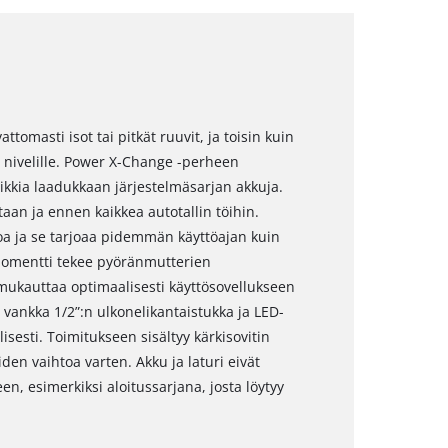
tomasti isot tai pitkät ruuvit, ja toisin kuin
 nivelille. Power X-Change -perheen
kkia laadukkaan järjestelmäsarjan akkuja.
aan ja ennen kaikkea autotallin töihin.
 ja se tarjoaa pidemmän käyttöajan kuin
ömomentti tekee pyöränmutterien
mukauttaa optimaalisesti käyttösovellukseen
ankka 1/2”:n ulkonelikantaistukka ja LED-
isesti. Toimitukseen sisältyy kärkisovitin
en vaihtoa varten. Akku ja laturi eivät
en, esimerkiksi aloitussarjana, josta löytyy