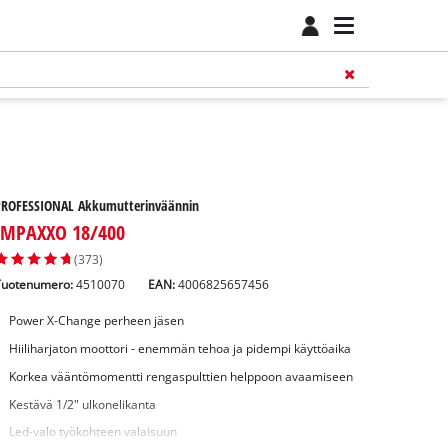
PROFESSIONAL Akkumutterinväännin
IMPAXXO 18/400
(373)
Tuotenumero:
4510070
EAN:
4006825657456
Power X-Change perheen jäsen
Hiiliharjaton moottori - enemmän tehoa ja pidempi käyttöaika
Korkea vääntömomentti rengaspulttien helppoon avaamiseen
Kestävä 1/2" ulkonelikanta
Led-valo työkohteen valaisuun