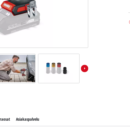
raosat
Asiakaspalvelu