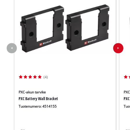
(4)
PXC-akun tarvike
PXC
PXC Battery Wall Bracket
PXC
Tuotenumero: 4514155
Tuo
Tarvitsemme suostumuksesi palvelun
Google Maps lataamiseen!