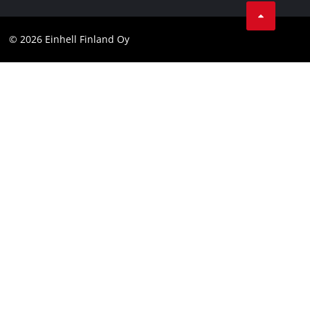
Youtube
Ota yhteyttä
Facebook
Compliance
© 2026 Einhell Finland Oy
Instagram
Saavutettavuuslausunto
LinkedIn