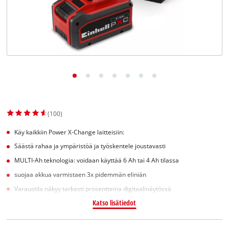
English
(100)
Käy kaikkiin Power X-Change laitteisiin:
Säästä rahaa ja ympäristöä ja työskentele joustavasti
MULTI-Ah teknologia: voidaan käyttää 6 Ah tai 4 Ah tilassa
suojaa akkua varmistaen 3x pidemmän eliniän
Varaustila näkyy tarkasti prosentteina digitaalinäytössä
Katso lisätiedot