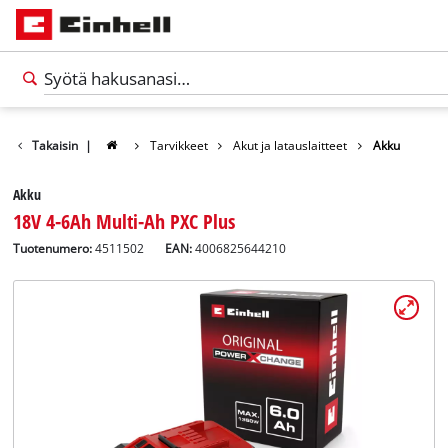
Takaisin
|
Tarvikkeet
Akut ja latauslaitteet
Akku
Akku
18V 4-6Ah Multi-Ah PXC Plus
Tuotenumero:
4511502
EAN:
4006825644210
Suomi
FI
Suomi