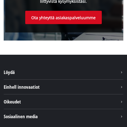
liittyvistä kysymyksistäsi.
Ota yhteyttä asiakaspalveluumme
Löydä
Kestävyys
Einhell innovaatiot
Asiakaspalvelu
Tietoa meistä
Oikeudet
Einhell maailmanlaajuisesti
Julkaisutiedot
Sosiaalinen media
Tietosuojaseloste