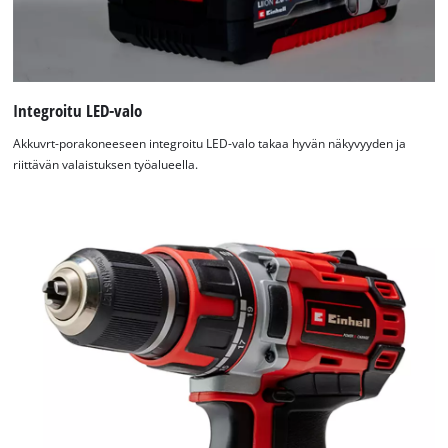
Integroitu LED-valo
Akkuvrt-porakoneeseen integroitu LED-valo takaa hyvän näkyvyyden ja
riittävän valaistuksen työalueella.
Tarvitsemme suostumuksesi palvelun
Google Maps lataamiseen!
This content is not permitted to load due
to trackers that are not disclosed to the
visitor. The website owner needs to setup
the site with their CMP to add this content