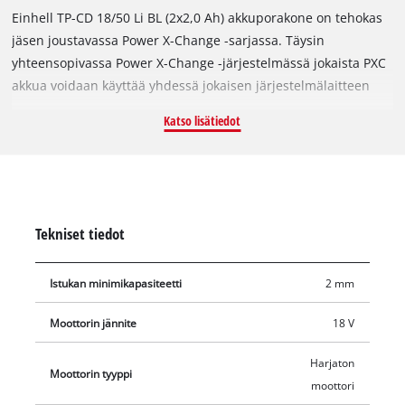
Einhell TP-CD 18/50 Li BL (2x2,0 Ah) akkuporakone on tehokas
jäsen joustavassa Power X-Change -sarjassa. Täysin
yhteensopivassa Power X-Change -järjestelmässä jokaista PXC
akkua voidaan käyttää yhdessä jokaisen järjestelmälaitteen
kanssa. Akkuporakone toimitetaan kahdella 2,0 Ah Power X-
Katso lisätiedot
Change -akulla ja pikalaturilla. Laadukkaan
litiumioniteknologian akut vastustavat itsepurkautumista,
joten akkuporakone on aina valmis käyttöön. Laitteen
voimanlähteenä on Einhell PurePOWER -hiiliharjaton moottori.
hiiliharjaton moottori tarjoaa enemmän tehoa ja pidemmän
Tekniset tiedot
käyttöajan kuin perinteiset hiiliharjamoottorit. Kun rekisteröit
tuotteen verkossa, hiiliharjattomalla moottorilla on 10 vuoden
Istukan minimikapasiteetti
2 mm
takuu. Teho välittyy 2-nopeuksisen vaihteiston kautta
voimakkaaseen poraamiseen ja ruuvaamiseen. Työkalun voi
Moottorin jännite
18 V
säätää kullekin materiaalille ja käyttökohteelle sopivaksi
kierrosnopeuselektroniikan avulla. Optimaalista työskentelyä
Harjaton
Moottorin tyyppi
varten myös pimeissä paikoissa käytössä on LED-valo.
moottori
Ergonominen muotoilu ja Softgrip-pinnat tarjoavat erityisen