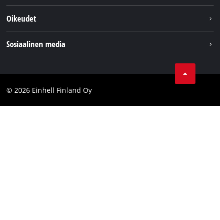
Asiakaspalvelu
Tietoa meistä
Oikeudet
Einhell maailmanlaajuisesti
Julkaisutiedot
Sosiaalinen media
Tietosuojaseloste
Youtube
Ota yhteyttä
Facebook
Compliance
© 2026 Einhell Finland Oy
Instagram
Saavutettavuuslausunto
LinkedIn