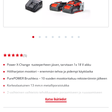
English
(5)
Power X-Change -tuoteperheen jäsen, tarvitaan 1x 18 V akku
Hiiliharjaton moottori – enemmän tehoa ja pidempi käyttöaika
PurePOWER Brushless – 10 vuoden moottoritakuu rekisteröinnin jälkeen
Korkealaatuinen 13 mm:n metalliporaistukka
2-vaihteinen vaihteisto tehokkaaseen poraamiseen ja ruuvaamiseen
Katso lisätiedot