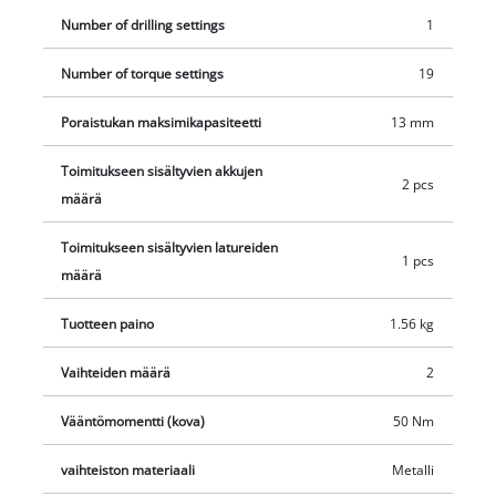
helpon käsiteltävyyden sekä tukevan ja varman otteen.
Number of drilling settings
1
Toimitetaan käytännöllisessä kuljetus- ja säilytyslaukussa.
Number of torque settings
19
Poraistukan maksimikapasiteetti
13 mm
Toimitukseen sisältyvien akkujen
2 pcs
määrä
Toimitukseen sisältyvien latureiden
1 pcs
määrä
Tuotteen paino
1.56 kg
Vaihteiden määrä
2
Vääntömomentti (kova)
50 Nm
vaihteiston materiaali
Metalli