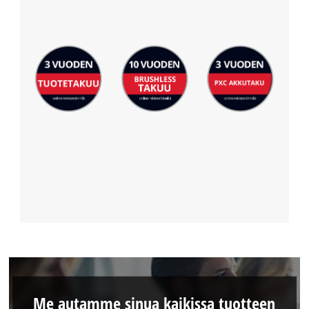
Me autamme sinua kaikissa tuotteen