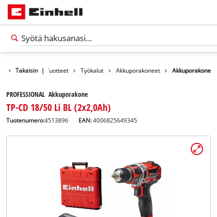
Takaisin
|
Tuotteet
Työkalut
Akkuporakoneet
Akkuporakone
PROFESSIONAL Akkuporakone
TP-CD 18/50 Li BL (2x2,0Ah)
Tuotenumero:
4513896
EAN:
4006825649345
Suomi
FI
Suomi