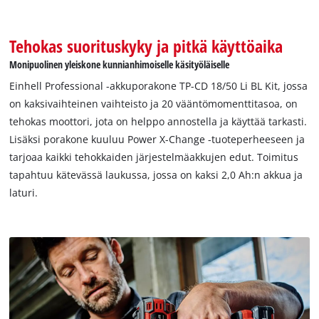
Tehokas suorituskyky ja pitkä käyttöaika
Monipuolinen yleiskone kunnianhimoiselle käsityöläiselle
Einhell Professional -akkuporakone TP-CD 18/50 Li BL Kit, jossa
on kaksivaihteinen vaihteisto ja 20 vääntömomenttitasoa, on
tehokas moottori, jota on helppo annostella ja käyttää tarkasti.
Lisäksi porakone kuuluu Power X-Change -tuoteperheeseen ja
tarjoaa kaikki tehokkaiden järjestelmäakkujen edut. Toimitus
tapahtuu kätevässä laukussa, jossa on kaksi 2,0 Ah:n akkua ja
laturi.