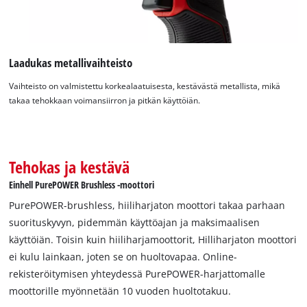
to the list of technologies used.
Powered by
Usercentrics Consent
Management Platform
Laadukas metallivaihteisto
Vaihteisto on valmistettu korkealaatuisesta, kestävästä metallista, mikä
takaa tehokkaan voimansiirron ja pitkän käyttöiän.
Tehokas ja kestävä
Einhell PurePOWER Brushless -moottori
PurePOWER-brushless, hiiliharjaton moottori takaa parhaan
suorituskyvyn, pidemmän käyttöajan ja maksimaalisen
käyttöiän. Toisin kuin hiiliharjamoottorit, Hilliharjaton moottori
ei kulu lainkaan, joten se on huoltovapaa. Online-
rekisteröitymisen yhteydessä PurePOWER-harjattomalle
moottorille myönnetään 10 vuoden huoltotakuu.