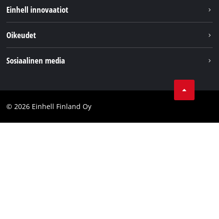
Kestävyys
Einhell innovaatiot
Asiakaspalvelu
Tietoa meistä
Oikeudet
Einhell maailmanlaajuisesti
Julkaisutiedot
Sosiaalinen media
Tietosuojaseloste
Youtube
Ota yhteyttä
Facebook
Compliance
© 2026 Einhell Finland Oy
Instagram
Saavutettavuuslausunto
LinkedIn