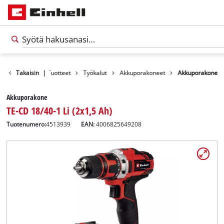
Takaisin
|
Tuotteet
Työkalut
Akkuporakoneet
Akkuporakone
Akkuporakone
TE-CD 18/40-1 Li (2x1,5 Ah)
Tuotenumero:
4513939
EAN:
4006825649208
Suomi
FI
Suomi