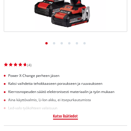
English
(4)
Power X-Change perheen jäsen
Kaksi vaihdetta tehokkaaseen poraukseen ja ruuvaukseen
Kierrosnopeuden säätö elektronisesti materiaalin ja työn mukaan
Aina käyttövalmis, Li-Ion akku, ei itsepurkautumista
Led-valo työkohteen valaisuun
Katso lisätiedot