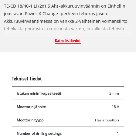
TE-CD 18/40-1 Li (2x1,5 Ah) -akkuruuvinväännin on Einhellin
joustavan Power X-Change -perheen tehokas jäsen.
Akkuruuvinvääntimessä on vankka 2-vaihteinen voimansiirto
tehokasta porausta ja ruuvausta varten, ja kaikesta tehosta
huolimatta kierroslukuelektroniikka varmistaa materiaalin ja
Katso lisätiedot
käyttösovelluksen mukaisen työskentelyn 21
vääntömomenttitasolla. Poranterä ja -kärjet kiinnitetään
ongelmitta 13 mm:n poraistukkaan. Ergonominen muotoilu ja
pehmustettu kahva takaavat parhaan mahdollisen
käsiteltävyyden ja pitävän, varman otteen. Integroitu LED-valo
Tekniset tiedot
takaa työalueen hyvän näkyvyyden. Toimitukseen sisältyy kaksi
1,5 Ah:n PXC-akkua ja 30 minuutin laturi. PXC-akkuja voidaan
Istukan minimikapasiteetti
2 mm
käyttää joustavasti kaikissa järjestelmään kuuluvissa laitteissa,
ja ne ovat myös aina käyttövalmiita korkealaatuisen li-ion-
Moottorin jännite
18 V
tekniikan ansiosta, johon ei liity itsepurkautumista. Toimitus
kätevässä kuljetus- ja säilytyssalkussa.
Moottorin tyyppi
Harjamoottori
Number of drilling settings
1