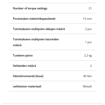
Number of torque settings
21
Poraistukan maksimikapasiteetti
13 mm
Toimitukseen sisältyvien akkujen määrä
2 pcs
Toimitukseen sisältyvien latureiden
1 pcs
määrä
Tuotteen paino
2.2 kg
Vaihteiden määrä
2
Vääntömomentti (kova)
40 Nm
vaihteiston materiaali
Metalli