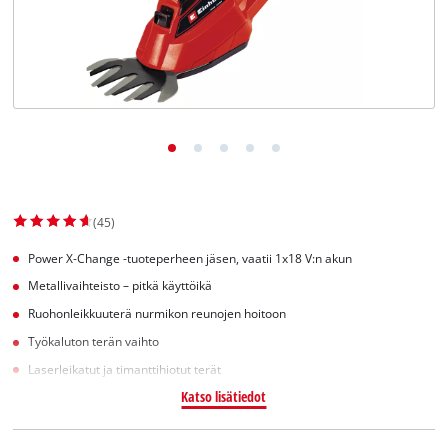
English
(45)
Power X-Change -tuoteperheen jäsen, vaatii 1x18 V:n akun
Metallivaihteisto – pitkä käyttöikä
Ruohonleikkuuterä nurmikon reunojen hoitoon
Työkaluton terän vaihto
Laserleikatut ja timanttihiotut terät
Katso lisätiedot