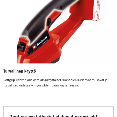
Turvallinen käyttö
Softgrip-kahvan ansiosta akkukäyttöiset ruohonleikkurit ovat mukavat ja
turvalliset kädessä – myös pidempään käytettäessä.
Tuotteeseen liittyvät ladattavat materiaalit