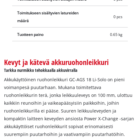
Toimitukseen sisältyvien latureiden
0 pcs
määrä
Tuotteen paino
0.65 kg
Kevyt ja kätevä akkuruohonleikkuri
Tarkka nurmikko tehokkaalla akkuvirralla
Akkukäyttöinen ruohonleikkuri GC-AGS 18 Li-Solo on pieni
voimanpesä puutarhaan. Mukana toimitettava
ruohonleikkurin terä, jonka leikkuuleveys on 100 mm, ulottuu
kaikkiin reunoihin ja vaikeapääsyisiin paikkoihin, joihin
ruohonleikkurilla ei pääse. Suuren leikkuuleveyden ja
kompaktin laitteen keveyden ansiosta Power X-Change -sarjan
akkukäyttöiset ruohonleikkurit sopivat erinomaisesti
suurempiin puutarhoihin ja vaativampiin puutarhatöihin.