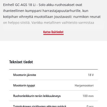
Einhell GC-AGS 18 Li - Solo akku-ruohosakset ovat
ihanteellinen kumppani harrastajapuutarhurille, kun
kotipihan vihreyttä muotoillaan joustavasti: nurmikon reunat
on helppo siistiä. Vankka metallinen vaihteisto varmistaa
optimaalisen voimansiirron laserleikatuille ja timanttihiotuille
Katso lisätiedot
terille. Toimitukseen sisältyy ruohonleikkuuterä nurmikon
reunojen helppoon hoitoon. Turvakytkin suojaa käyttäjää
tahattomalta käynnistykseltä. GC-AGS 18 Li on varustettu
Softgrip-pinnoilla, jotka tarjoavat tukevan mutta miellyttävän
otteen. Myös pidemmät työt sujuvat vaivattomasti tehon ja
Tekniset tiedot
mukavuuden yhdistelmän ansiosta. Toimitus ei sisällä akkua
eikä laturia.
Moottorin jännite
18 V
Moottorin tyyppi
Harjamoottori
Ruohonleikkurin terän leikkuuleveys
100 mm
Toimitukseen sisältyvien akkujen määrä
0 pcs