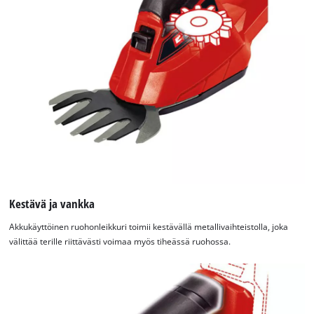
Tarvitsemme suostumuksesi palvelun
Google Maps lataamiseen!
This content is not permitted to load due
to trackers that are not disclosed to the
Kestävä ja vankka
visitor. The website owner needs to setup
Akkukäyttöinen ruohonleikkuri toimii kestävällä metallivaihteistolla, joka
the site with their CMP to add this content
välittää terille riittävästi voimaa myös tiheässä ruohossa.
to the list of technologies used.
Powered by
Usercentrics Consent
Management Platform