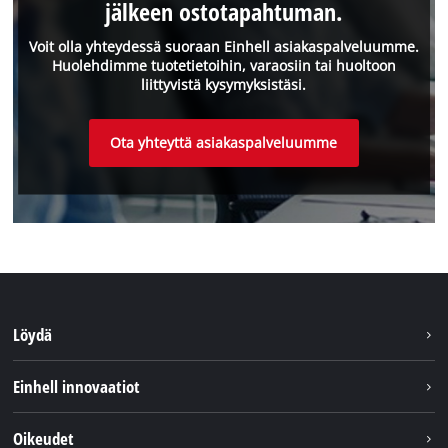
jälkeen ostotapahtuman.
Voit olla yhteydessä suoraan Einhell asiakaspalveluumme.
Huolehdimme tuotetietoihin, varaosiin tai huoltoon
liittyvistä kysymyksistäsi.
Ota yhteyttä asiakaspalveluumme
Löydä
Kestävyys
Einhell innovaatiot
Asiakaspalvelu
Tietoa meistä
Oikeudet