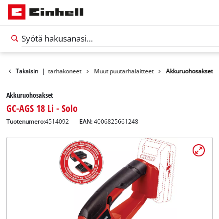
Tuotteet
Takaisin
Puutarhakoneet
|
Muut puutarhalaitteet
Akkuruohosakset
Akkuruohosakset
GC-AGS 18 Li - Solo
Tuotenumero:
4514092
EAN:
4006825661248
Suomi
FI
Suomi