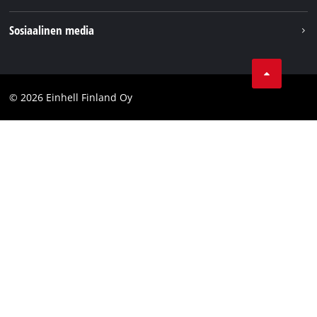
Einhell maailmanlaajuisesti
Julkaisutiedot
Sosiaalinen media
Tietosuojaseloste
Youtube
Ota yhteyttä
Facebook
Compliance
© 2026 Einhell Finland Oy
Instagram
Saavutettavuuslausunto
LinkedIn