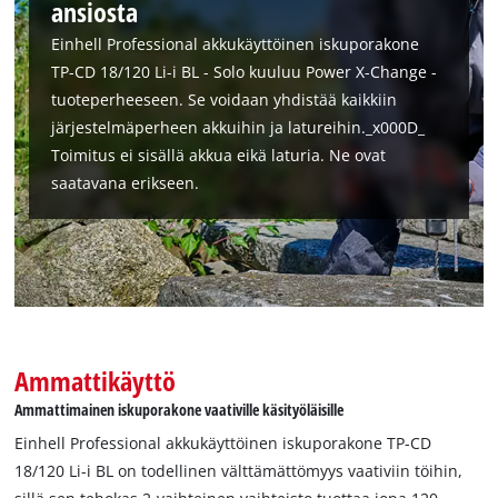
Management Platform
ansiosta
Einhell Professional akkukäyttöinen iskuporakone
TP-CD 18/120 Li-i BL - Solo kuuluu Power X-Change -
tuoteperheeseen. Se voidaan yhdistää kaikkiin
järjestelmäperheen akkuihin ja latureihin._x000D_
Toimitus ei sisällä akkua eikä laturia. Ne ovat
saatavana erikseen.
Ammattikäyttö
Ammattimainen iskuporakone vaativille käsityöläisille
Einhell Professional akkukäyttöinen iskuporakone TP-CD
18/120 Li-i BL on todellinen välttämättömyys vaativiin töihin,