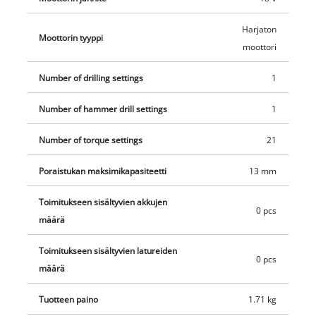
käyttökohdekohtaista työskentelyä. Metallinen,
Harjaton
lukitustoiminnolla varustettu yksiholkkinen 13 mm pikaistukka
Moottorin tyyppi
moottori
mahdollistaa nopean ja helpon tarvikkeen vaihdon.
Turvallinen ja ranteita säästävä käyttö varmistuu Softgrip-
Number of drilling settings
1
lisäkahvan avulla. LED-valo tarjoaa hyvän näkyvyyden
työalueelle myös heikossa valaistuksessa. Turvalliseen
Number of hammer drill settings
1
säilytykseen akkuiskuporakone voidaan kiinnittää helposti
vyölle vyöklipsillä. Akku ja laturi eivät sisälly toimitukseen. Ne
Number of torque settings
21
ovat saatavana erikseen.
Poraistukan maksimikapasiteetti
13 mm
Toimitukseen sisältyvien akkujen
0 pcs
määrä
Toimitukseen sisältyvien latureiden
0 pcs
määrä
Tuotteen paino
1.71 kg