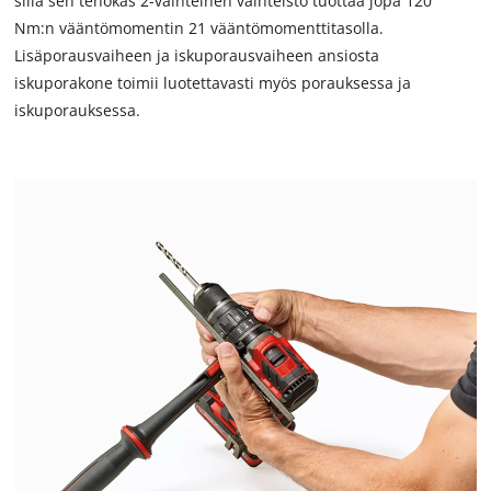
sillä sen tehokas 2-vaihteinen vaihteisto tuottaa jopa 120
Nm:n vääntömomentin 21 vääntömomenttitasolla.
Lisäporausvaiheen ja iskuporausvaiheen ansiosta
iskuporakone toimii luotettavasti myös porauksessa ja
iskuporauksessa.