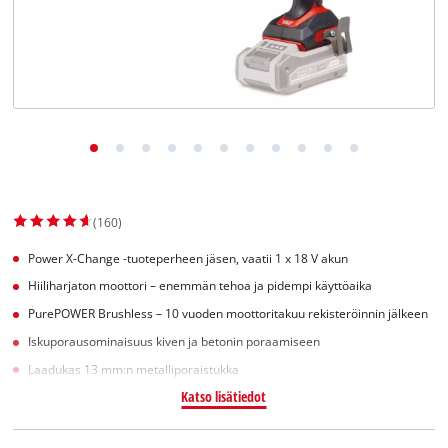
English
(160)
Power X-Change -tuoteperheen jäsen, vaatii 1 x 18 V akun
Hiiliharjaton moottori – enemmän tehoa ja pidempi käyttöaika
PurePOWER Brushless – 10 vuoden moottoritakuu rekisteröinnin jälkeen
Iskuporausominaisuus kiven ja betonin poraamiseen
Laadukas 13 mm:n metalliporaistukka
Katso lisätiedot