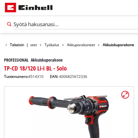
Takaisin
Tuotteet
|
Työkalut
Akkuporakoneet
Akkuiskuporakone
PROFESSIONAL Akkuiskuporakone
TP-CD 18/120 Li-i BL - Solo
Tuotenumero:
4514310
EAN:
4006825672336
Suomi
FI
Suomi