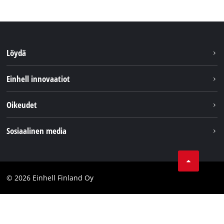
Löydä
Kestävyys
Einhell innovaatiot
Asiakaspalvelu
Tietoa meistä
Oikeudet
Einhell maailmanlaajuisesti
Julkaisutiedot
Sosiaalinen media
Tietosuojaseloste
Youtube
Ota yhteyttä
Facebook
Compliance
© 2026 Einhell Finland Oy
Instagram
Saavutettavuuslausunto
LinkedIn