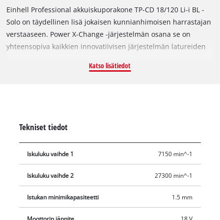
Einhell Professional akkuiskuporakone TP-CD 18/120 Li-i BL -
Solo on täydellinen lisä jokaisen kunnianhimoisen harrastajan
verstaaseen. Power X-Change -järjestelmän osana se on
yhteensopiva kaikkien innovatiivisen järjestelmän latureiden
ja akkujen kanssa. Laite on varustettu Einhell PurePOWER -
Katso lisätiedot
hiiliharjattomalla moottorilla. Tämä hiiliharjaton moottori
tarjoaa enemmän tehoa ja pidemmän käyttöajan kuin
perinteiset hiiliharjamoottorit. Verkkorekisteröinnin jälkeen
hiiliharjattomalla moottorilla on 10 vuoden takuu.
Iskuporaustoiminnon ansiosta se tukee ammattilaismaista
Tekniset tiedot
työskentelyä sitkeissä materiaaleissa, kuten kivessä ja
betonissa. Lisäksi akkuiskuporakoneessa on kaksivaihteinen
Iskuluku vaihde 1
7150 min^-1
vaihteisto, joka mahdollistaa nopean ruuvauksen, porauksen
ja tehokkaan iskuporauksen. Momenttirajoitinkytkin estää
Iskuluku vaihde 2
27300 min^-1
ruuvien ylikiristyksen. Kova 120 Nm:n vääntömomentti on
säädettävissä 21 momenttiasetuksella. Akkuiskuporakoneessa
Istukan minimikapasiteetti
1.5 mm
on myös poraustila ja iskuporaustila. Portaattomasti
säädettävä kierrosluvun säätöelektroniikka tukee materiaali- ja
Moottorin jännite
18 V