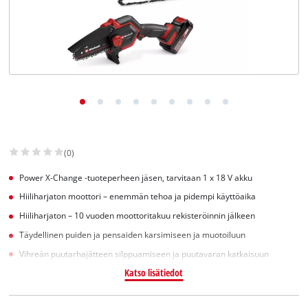
English
(0)
Power X-Change -tuoteperheen jäsen, tarvitaan 1 x 18 V akku
Hiiliharjaton moottori – enemmän tehoa ja pidempi käyttöaika
Hiiliharjaton – 10 vuoden moottoritakuu rekisteröinnin jälkeen
Täydellinen puiden ja pensaiden karsimiseen ja muotoiluun
Vihreän puutarhajätteen silppuamiseen ja puutavaran katkaisuun
Katso lisätiedot