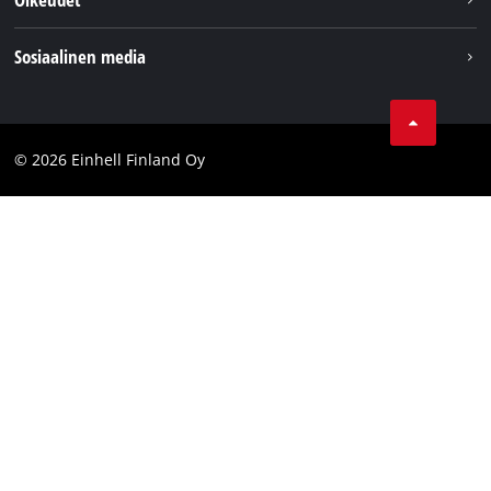
Einhell maailmanlaajuisesti
Julkaisutiedot
Sosiaalinen media
Tietosuojaseloste
Youtube
Ota yhteyttä
Facebook
Compliance
© 2026 Einhell Finland Oy
Instagram
Saavutettavuuslausunto
LinkedIn