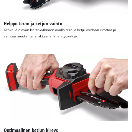
This content is not permitted to load due
to trackers that are not disclosed to the
visitor. The website owner needs to setup
the site with their CMP to add this content
Helppo terän ja ketjun vaihto
to the list of technologies used.
Keskellä olevan kiertokytkimen avulla terä ja ketju voidaan irrottaa ja
vaihtaa muutamalla liikkeellä ilman työkaluja.
Powered by
Usercentrics Consent
Management Platform
Optimaalinen ketjun kireys