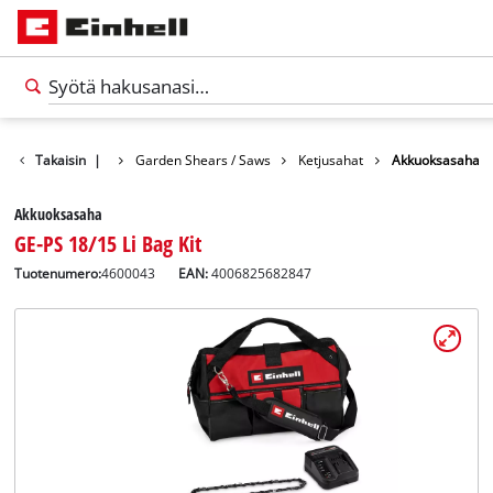
Puutarhakoneet
Takaisin
|
Garden Shears / Saws
Ketjusahat
Akkuoksasaha
Akkuoksasaha
GE-PS 18/15 Li Bag Kit
Tuotenumero:
4600043
EAN:
4006825682847
Suomi
FI
Suomi