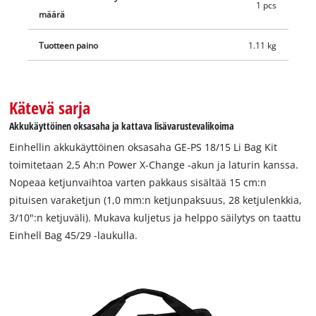
1 pcs
määrä
Tuotteen paino
1.11 kg
Kätevä sarja
Akkukäyttöinen oksasaha ja kattava lisävarustevalikoima
Einhellin akkukäyttöinen oksasaha GE-PS 18/15 Li Bag Kit
toimitetaan 2,5 Ah:n Power X-Change -akun ja laturin kanssa.
Nopeaa ketjunvaihtoa varten pakkaus sisältää 15 cm:n
pituisen varaketjun (1,0 mm:n ketjunpaksuus, 28 ketjulenkkia,
3/10":n ketjuväli). Mukava kuljetus ja helppo säilytys on taattu
Einhell Bag 45/29 -laukulla.