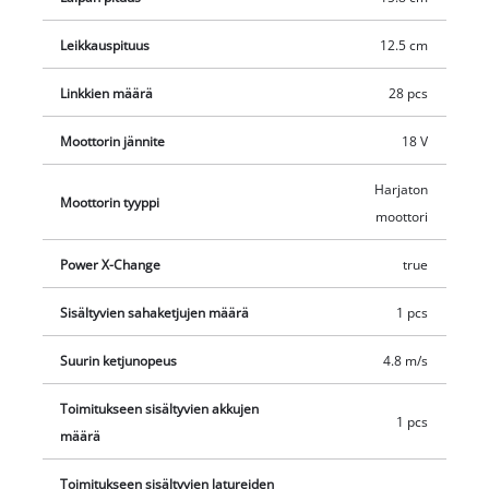
käsisuoja ja taitettava ketjusuoja. Käytännöllinen
Leikkauspituus
12.5 cm
puutarhatyökalu on mukava kädessä kapean kahvan,
erityisten Softgrip-pintojen ja integroidun kahden käden
Linkkien määrä
28 pcs
käytön tukipinnan ansiosta. Laippasuoja sisältyy pienen
moottorisahan turvalliseen säilytykseen. Mukana toimitetaan
Moottorin jännite
18 V
myös annosteluapu ketjun manuaalista öljyämistä varten sekä
kuusiokoloavain ketjun kiristämiseen. Lisäksi setti sisältää 2,5
Harjaton
Moottorin tyyppi
Ah Power X-Change -akun, laturin, varaketjun nopeaan ketjun
moottori
vaihtoon sekä Einhell Bag 45/29 -laukun.
Power X-Change
true
Sisältyvien sahaketjujen määrä
1 pcs
Suurin ketjunopeus
4.8 m/s
Toimitukseen sisältyvien akkujen
1 pcs
määrä
Toimitukseen sisältyvien latureiden