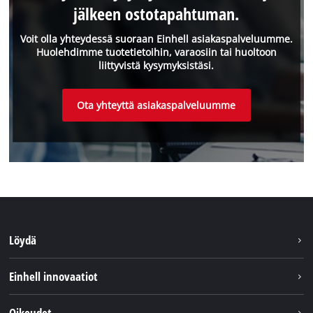
jälkeen ostotapahtuman.
Voit olla yhteydessä suoraan Einhell asiakaspalveluumme.
Huolehdimme tuotetietoihin, varaosiin tai huoltoon
liittyvistä kysymyksistäsi.
Ota yhteyttä asiakaspalveluumme
Löydä
Kestävyys
Einhell innovaatiot
Asiakaspalvelu
Tietoa meistä
Oikeudet