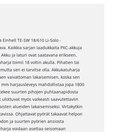
Einhell TE-SW 18/610 Li-Solo -
ava. Kaikkia sarjan laadukkaita PXC-akkuja
. Akku ja laturi ovat saatavana erikseen,
arja toimii 18 voltin akulla. Pihatien tai
 mutta sen ei tarvitse olla. Akkukatuharja
aen vaivattoman lakaisemisen, koska sen
10 mm harjausleveys mahdollistaa jopa 1800
 tekee suurten pihojen puhtaanapidosta
t ulottuvat myös vaikeasti saavutettaviin
aisten alueiden lakaisemiseksi. Virtakytkin
tavissa. Ohjattavat pyörät takaavat helpon
odon ja suurten pyörien ansiosta
uharja voidaan asettaa seisomaan