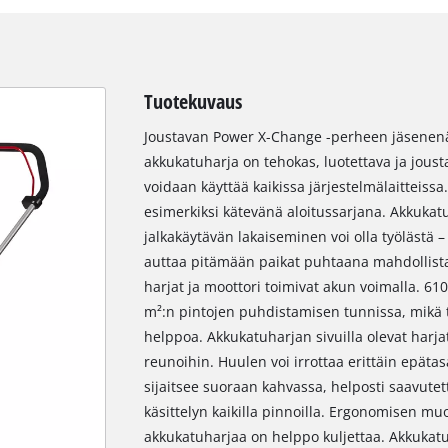
Tuotekuvaus
Joustavan Power X-Change -perheen jäsenenä 
akkukatuharja on tehokas, luotettava ja joust
voidaan käyttää kaikissa järjestelmälaitteissa
esimerkiksi kätevänä aloitussarjana. Akkukatuh
jalkakäytävän lakaiseminen voi olla työlästä –
auttaa pitämään paikat puhtaana mahdollist
harjat ja moottori toimivat akun voimalla. 6
m²:n pintojen puhdistamisen tunnissa, mikä
helppoa. Akkukatuharjan sivuilla olevat harja
reunoihin. Huulen voi irrottaa erittäin epätas
sijaitsee suoraan kahvassa, helposti saavutet
käsittelyn kaikilla pinnoilla. Ergonomisen mu
akkukatuharjaa on helppo kuljettaa. Akkukat