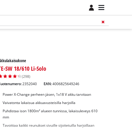
Akkulakaisukone
TE-SW 18/610 Li-Solo
(298)
Tuotenumero:
2352040
EAN:
4006825649246
Power X-Change perheen jäsen, 1x18 V akku tarvitaan
Vaivatonta lakaisua akkuavusteisilla harjoilla
Puhdistaa ison 1800m² alueen tunnissa, lakaisuleveys 610
mm
Tavoittaa kaikki reunukset sivuille sijoitetuilla harjoillaan