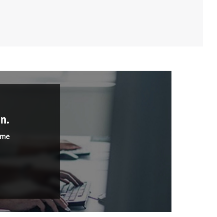
n.
mme