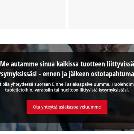
Me autamme sinua kaikissa tuotteen liittyvissä
ysymyksissäsi - ennen ja jälkeen ostotapahtuma
it olla yhteydessä suoraan Einhell asiakaspalveluumme. Huolehdi
tuotetietoihin, varaosiin tai huoltoon liittyvistä kysymyksistäsi.
Ota yhteyttä asiakaspalveluumme