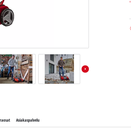
raosat
Asiakaspalvelu