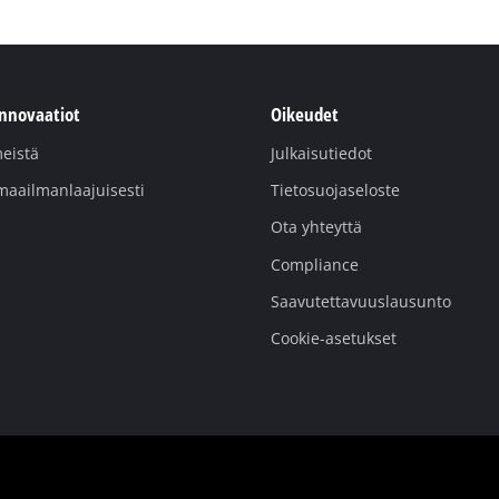
innovaatiot
Oikeudet
eistä
Julkaisutiedot
maailmanlaajuisesti
Tietosuojaseloste
Ota yhteyttä
Compliance
Saavutettavuuslausunto
Cookie-asetukset