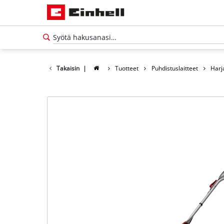
Takaisin
|
Tuotteet
Puhdistuslaitteet
Harj
Suomi
FI
Suomi