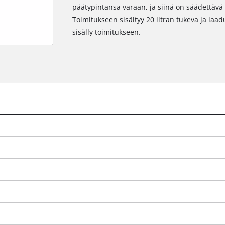
päätypintansa varaan, ja siinä on säädettävä
Toimitukseen sisältyy 20 litran tukeva ja laadu
sisälly toimitukseen.
Tarvitsemme suostumuksesi palvelun
Google Maps lataamiseen!
This content is not permitted to load due
to trackers that are not disclosed to the