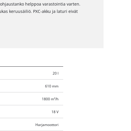
 ohjaustanko helppoa varastointia varten.
kas keruusäiliö. PXC-akku ja laturi eivät
20 l
610 mm
1800 m²/h
18 V
Harjamoottori